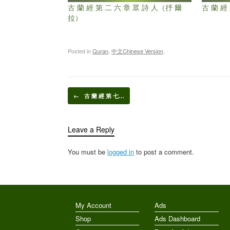
古 蘭 經 第 二 六 章 眾 詩 人（抒 爾
古 蘭 經
拉）
Posted in
Quran
,
中文Chinese Version
.
Post navigation
←
古 蘭 經 第 七…
Leave a Reply
You must be
logged in
to post a comment.
My Account
Ads
Shop
Ads Dashboard