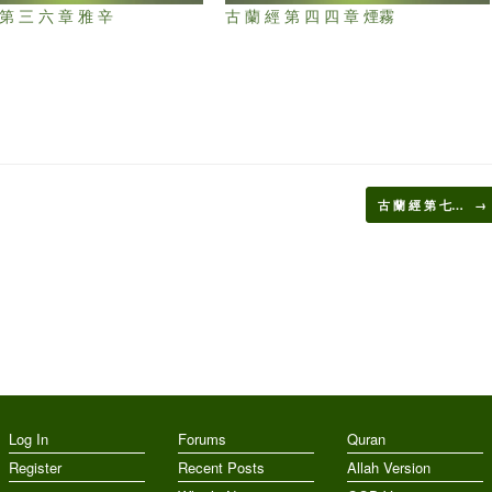
 第 三 六 章 雅 辛
古 蘭 經 第 四 四 章 煙霧
古 蘭 經 第 七…
→
Log In
Forums
Quran
Register
Recent Posts
Allah Version