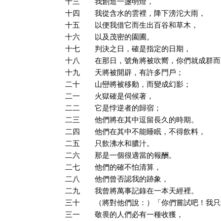
十三 我創造一盞明燈，
十四 我從含水的雲裡，降下滂沱大雨，
十五 以便我借它而生出百谷和草木，
十六 以及茂密的園圃。
十七 判決之日，確是指定的日期，
十八 在那日，號角將被吹嚮，你們就成群而
十九 天將被開辟，有許多門戶；
二十 山巒將被移動，而變成幻影；
二一 火獄確是伺候著，
二二 它是悖逆者的歸宿；
二三 他們將在其中逗留長久的時期。
二四 他們在其中不能睡眠，不得飲料，
二五 只飲沸水和膿汁。
二六 那是一個很適當的報酬。
二七 他們的確不怕清算，
二八 他們曾否認我的跡象，
二九 我曾將萬事記錄在一本天經裡。
三十 （將對他們說：）「你們嘗試吧！我只
三一 敬畏的人們必有一種收獲，