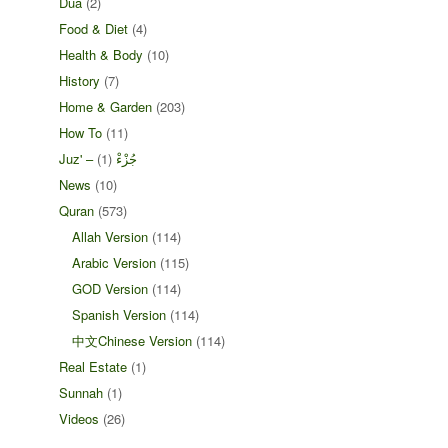
Dua
(2)
Food & Diet
(4)
Health & Body
(10)
History
(7)
Home & Garden
(203)
How To
(11)
(1)
Juz' – جُزْءْ
News
(10)
Quran
(573)
Allah Version
(114)
Arabic Version
(115)
GOD Version
(114)
Spanish Version
(114)
中文Chinese Version
(114)
Real Estate
(1)
Sunnah
(1)
Videos
(26)