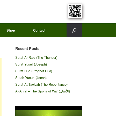
Shop
Contact
Recent Posts
Surat Ar-Ra’d (The Thunder)
Surat Yusuf (Joseph)
Surat Hud (Prophet Hud)
Surah Yunus (Jonah)
Surat At-Tawbah (The Repentance)
Al-Anfāl – The Spoils of War (الأنفال‎)
Video
Player