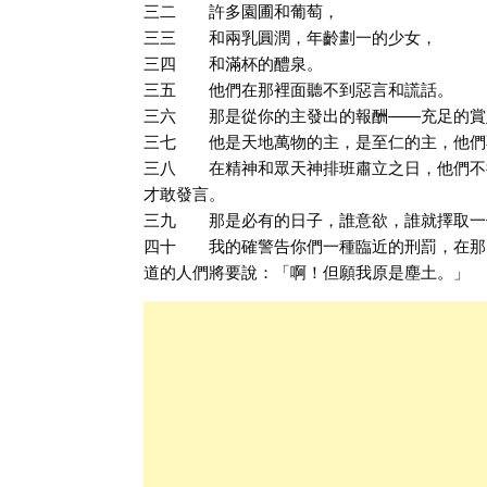
三二 許多園圃和葡萄，
三三 和兩乳圓潤，年齡劃一的少女，
三四 和滿杯的醴泉。
三五 他們在那裡面聽不到惡言和謊話。
三六 那是從你的主發出的報酬——充足的賞
三七 他是天地萬物的主，是至仁的主，他們
三八 在精神和眾天神排班肅立之日，他們不
才敢發言。
三九 那是必有的日子，誰意欲，誰就擇取一
四十 我的確警告你們一種臨近的刑罰，在那
道的人們將要說：「啊！但願我原是塵土。」