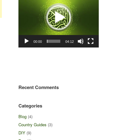
00:00
04:12
Recent Comments
Categories
Blog
(4)
Country Guides
(3)
DIY
(9)