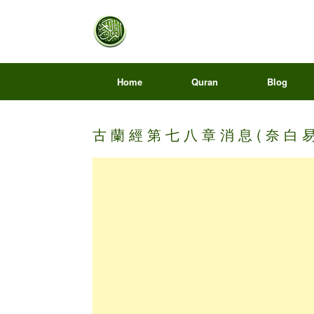
Home
Quran
Blog
古 蘭 經 第 七 八 章 消 息 ( 奈 白 易