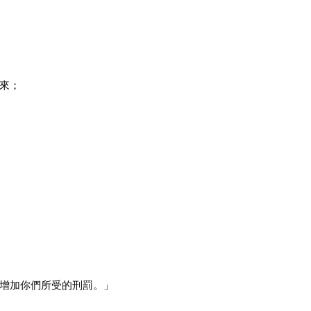
來；
增加你們所受的刑罰。」