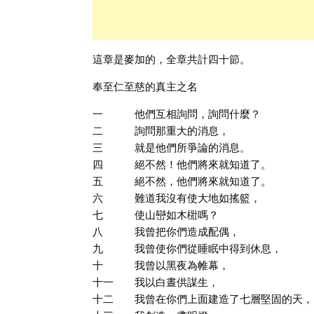
這章是麥加的，全章共計四十節。
奉至仁至慈的真主之名
一 他們互相詢問，詢問什麼？
二 詢問那重大的消息，
三 就是他們所爭論的消息。
四 絕不然！他們將來就知道了。
五 絕不然，他們將來就知道了。
六 難道我沒有使大地如搖籃，
七 使山巒如木梉嗎？
八 我曾把你們造成配偶，
九 我曾使你們從睡眠中得到休息，
十 我曾以黑夜為帷幕，
十一 我以白晝供謀生，
十二 我曾在你們上面建造了七層堅固的天，