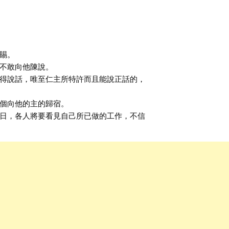
賜。
不敢向他陳說。
得說話，唯至仁主所特許而且能說正話的，
個向他的主的歸宿。
日，各人將要看見自己所已做的工作，不信