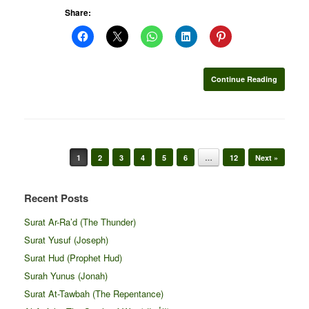
Share:
Continue Reading
Post navigation
1
2
3
4
5
6
…
12
Next »
Recent Posts
Surat Ar-Ra’d (The Thunder)
Surat Yusuf (Joseph)
Surat Hud (Prophet Hud)
Surah Yunus (Jonah)
Surat At-Tawbah (The Repentance)