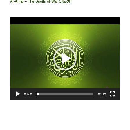
Al-Anfāl – The Spoils of War (الأنفال‎)
Video
Player
00:00
04:12