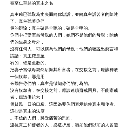
奉至仁至慈的真主之名
真主確已聽取為丈夫而向你辯訴，並向真主訴苦者的陳述
了。真主聽著你們
倆的辯論；真主確是全聰的，確是全明的。
你們中把妻室當母親的人們，她們不是他們的母親；除他
們的生身之母外，
沒有任何人，可以稱為他們的母親；他們的確說出惡言和
謊話；真主確是至
宥的，確是至赦的。
把妻子當做母親然后悔其所言者，在交接之前，應該釋放
一個奴隸。那是用
來勸告你們的，真主是徹知你們的行為的。
沒有奴隸者，在交接之前，應該連續齋戒兩月。不能齋戒
者，應該供給六十
個貧民一日的口糧。這因為要你們表示信仰真主和使者。
這些是真主的法度
。不信的人們，將受痛苦的刑罰。
違抗真主和使者的人，必遭折磨，猶如他們以前的人曾遭