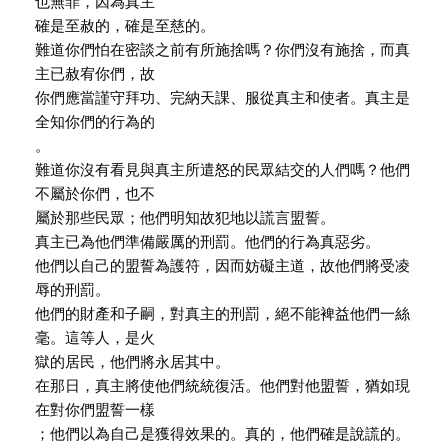
也無罪，因為真主
確是至赦的，確是至慈的。
難道你們怕在密談之前有所施捨嗎？你們沒有施捨，而真
主已赦宥你們，故
你們應當謹守拜功、完納天課、服從真主和使者。真主是
全知你們的行為的
。
難道你沒有看見與真主所遣怒的民眾結交的人們嗎？他們
不屬於你們，也不
屬於那些民眾；他們明知故犯地以謊言盟誓。
真主已為他們準備嚴厲的刑罰。他們的行為真惡劣。
他們以自己的盟誓為護符，因而妨礙主道，故他們將受凌
辱的刑罰。
他們的財產和子嗣，對真主的刑罰，絕不能裨益他們一絲
毫。這等人，是火
獄的居民，他們將永居其中。
在那日，真主將使他們統統復活。他們對他盟誓，猶如現
在對你們盟誓一樣
；他們以為自己是獲得效果的。真的，他們確是說謊的。