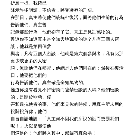
折磨一樣。我確已
降示許多明証，不信者，將受凌辱的刑罰。
在那日，真主將使他們統統都復活，而將他們生前的行為
告訴他們。真主曾
記錄那些行為，他們卻忘了它。真主是見証萬物的。
難道你不知道真主是全知天地萬物的嗎？凡有三個人密
談，他就是第四個參
與者；凡有五個人密談，他就是第六個參與者；凡有比那
更少或更多的人密
談，無論他們在那裡，他總是與他們同在的；然後在復活
日，他要把他們的
行為告訴他們。真主確是全知萬物的。
難道你沒有看見不許密談而違禁密談的人嗎？他們密談
的，是關於罪惡、侵
害和違抗使者的事。他們來見你的時侯，用真主所未用的
祝辭祝賀你，他們
自言自語地說：「真主何不因我們所說的話而懲罰我們
呢！」火獄是能使他
們滿足的！他們將入其中，那歸宿真惡劣！