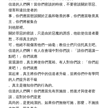
信道的人們啊！當你們密談的時侯，不要密談關於罪惡、
侵害和違抗使者的
事，你們應當密談關於正義和敬畏的事，你們應當敬畏真
主，你們將被集合
到他那裡。
關於罪惡的密談，只是由於惡魔的誘惑，他欲使信道者憂
愁，不得真主的許
可，他絕不能傷害他們一絲毫；教信士們只信托真主吧。
信道的人們啊！有人在會場中對你們說：「請你們退讓一
點吧！」你們就應
當退讓些，真主將使你們寬裕。有人對你們說：「你們起
來吧！」你們就應
當起來，真主將你們中的信道者升級，並將你們中有學問
的人們提升若干級
。真主是徹知你們的行為的。
信道的人們啊！你們應當先有所施捨，然後才與使者密
談，這對於你們是更
高尚的，是更純潔的。如果你們無物可施，那麼，不施捨