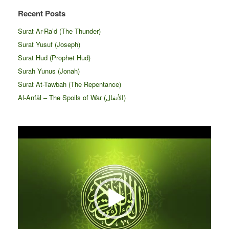
Recent Posts
Surat Ar-Ra’d (The Thunder)
Surat Yusuf (Joseph)
Surat Hud (Prophet Hud)
Surah Yunus (Jonah)
Surat At-Tawbah (The Repentance)
Al-Anfāl – The Spoils of War (الأنفال‎)
Video
Player