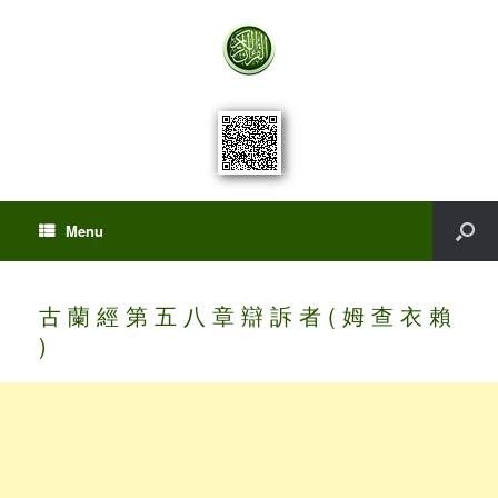
Menu
古 蘭 經 第 五 八 章 辯 訴 者 ( 姆 查 衣 賴
)