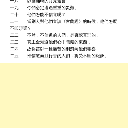
十八 以圓滿時的月亮盟誓，
十九 你們必定遭遇重重的災難。
二十 他們怎能不信道呢？
二一 當別人對他們宣讀《古蘭經》的時候，他們怎麼
不叩頭呢？
二二 不然，不信道的人們，是否認真理的，
二三 真主全知道他們心中隱藏的東西，
二四 故你當以一種痛苦的刑罰向他們報喜，
二五 惟信道而且行善的人們，將受不斷的報酬。