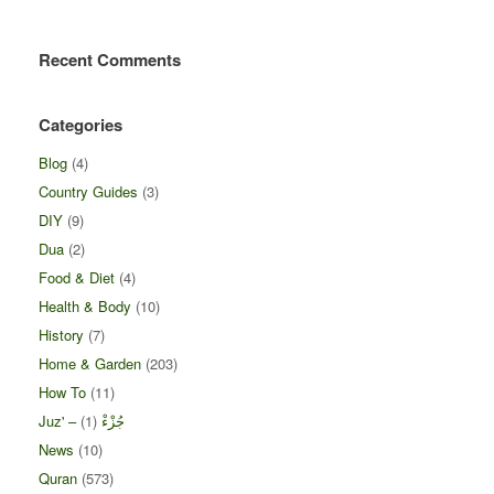
Recent Comments
Categories
Blog
(4)
Country Guides
(3)
DIY
(9)
Dua
(2)
Food & Diet
(4)
Health & Body
(10)
History
(7)
Home & Garden
(203)
How To
(11)
(1)
Juz' – جُزْءْ
News
(10)
Quran
(573)