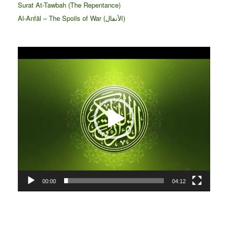
Surat At-Tawbah (The Repentance)
Al-Anfāl – The Spoils of War (الأنفال‎)
Video
Player
00:00
04:12