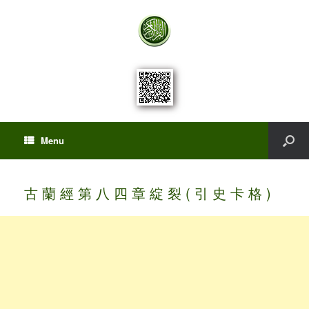
Menu
古 蘭 經 第 八 四 章 綻 裂 ( 引 史 卡 格 )