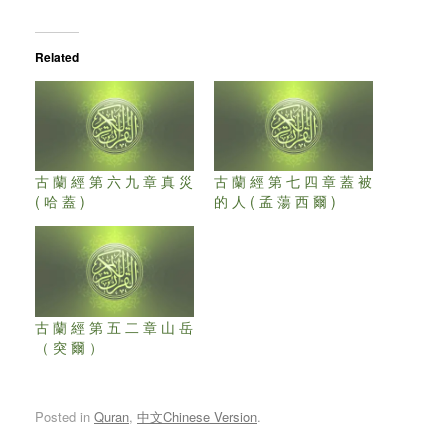
Related
古 蘭 經 第 六 九 章 真 災
古 蘭 經 第 七 四 章 蓋 被
( 哈 蓋 )
的 人 ( 孟 蕩 西 爾 )
古 蘭 經 第 五 二 章 山 岳
（ 突 爾 ）
Posted in
Quran
,
中文Chinese Version
.