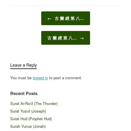
Post navigation
←
古 蘭 經 第 八…
古 蘭 經 第 八…
→
Leave a Reply
You must be
logged in
to post a comment.
Recent Posts
Surat Ar-Ra’d (The Thunder)
Surat Yusuf (Joseph)
Surat Hud (Prophet Hud)
Surah Yunus (Jonah)