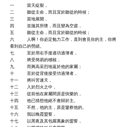
一 當天綻裂，
二 聽從主命，而且宜於聽從的時候；
三 當地展開，
四 並拋其所懷，而且變為空虛，
五 聽從主命，而且宜於聽從的時候；
六 人啊！你必定勉力工作，直到會見你的主，你將
看到自己的勞績。
七 至於用右手接過功過簿者，
八 將受簡易的稽核，
九 而興高采烈地返於他的家屬；
十 至於從背後接受功過簿者，
十一 將叫苦連天，
十二 入於烈火之中，
十三 從前他在家屬間原是快樂的，
十四 他已猜想他絕不會歸於主。
十五 不然，他的主，原是鑒察他的。
十六 我以晚霞盟誓，
十七 以黑夜及其包羅萬象的盟誓，