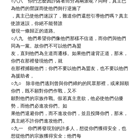
○八八 你們怎麼因詐偽者而分為兩派呢？同時，真主已
為他們的營謀而使他們倒行逆施了
，真主已使他們迷誤了，難道你們還想引導他們嗎？真主
使誰迷誤，你絕不能替誰
發現一條歸正的道路。
○八九 他們希望你們像他們那樣不信道，而你們與他們
同為一黨。故你們不可以他們為盟
友，直到他們為主道而遷移。如果他們違背正道，那末，
你們在那裡發現他們，就
在那裡捕殺他們；你們不要以他們為盟友，也不要以他們
為援助者，
○九○ 除非他們逃到曾與你們締約的民眾那裡，或來歸順
你們，既不願對你們作戰，又不
願對他們的宗族作戰。假若真主意欲，他必使他們佔優
勢，而他們必進攻你們。如
果他們退避你們，而不進攻你們，並且投降你們，那末，
真主絕不許你們進攻他們。
○九一 你們將發現別的許多人，想從你們獲得安全，也
想從他們的宗族獲得安全；他們每