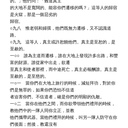
的。」他們問：「難道真主
的大地不是寬闊的、能容你們遷移的嗎？」這等人的歸宿
是火獄，那是一個惡劣的
歸宿。
○九八 惟老弱和婦孺，他們既無力遷移，又不認識道
路。
○九九 這等人，真主或許恕饒他們。真主是至恕的，是
至赦的。
一○○ 誰為主道而遷移，誰在大地上發現許多出路，和豐
富的財源。誰從家中出走，欲遷
至真主和使者那裡，而中途死亡，真主必報酬誰。真主是
至赦的，是至慈的。
一○一 當你們在大地上旅行的時候，減短拜功，對於你
們是無罪的，如果你們恐怕不信道
者迫害你們。不信道者，確是你們的明顯的仇敵。
一○二 當你在他們之間，而你欲帶領他們禮拜的時候，
教他們中的一隊人同你立正，並教
他們攜帶武器。當他們禮拜的時候，叫另一隊人防守在你
們後面；然後，教還沒有