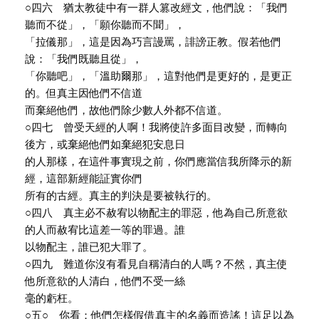
○四六 猶太教徒中有一群人篡改經文，他們說：「我們
聽而不從」，「願你聽而不聞」，
「拉儀那」，這是因為巧言謾罵，誹謗正教。假若他們
說：「我們既聽且從」，
「你聽吧」，「溫助爾那」，這對他們是更好的，是更正
的。但真主因他們不信道
而棄絕他們，故他們除少數人外都不信道。
○四七 曾受天經的人啊！我將使許多面目改變，而轉向
後方，或棄絕他們如棄絕犯安息日
的人那樣，在這件事實現之前，你們應當信我所降示的新
經，這部新經能証實你們
所有的古經。真主的判決是要被執行的。
○四八 真主必不赦宥以物配主的罪惡，他為自己所意欲
的人而赦宥比這差一等的罪過。誰
以物配主，誰已犯大罪了。
○四九 難道你沒有看見自稱清白的人嗎？不然，真主使
他所意欲的人清白，他們不受一絲
毫的虧枉。
○五○ 你看：他們怎樣假借真主的名義而造謠！這足以為