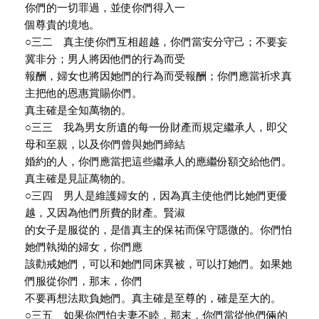
你們的一切罪過，並使你們得入一
個尊貴的境地。
○三二 真主使你們互相超越，你們當安分守己；不要妄
冀非分；男人將因他們的行為而受
報酬，婦女也將因她們的行為而受報酬；你們應當祈求真
主把他的恩惠賞賜你們。
真主確是全知萬物的。
○三三 我為男女所遺的每一份財產而規定繼承人，即父
母和至親，以及你們曾與她們締結
婚約的人，你們應當把這些繼承人的應繼份額交給他們。
真主確是見証萬物的。
○三四 男人是維護婦女的，因為真主使他們比她們更優
越，又因為他們所費的財產。賢淑
的女子是服從的，是借真主的保祐而保守隱微的。你們怕
她們執拗的婦女，你們應
該勸戒她們，可以和她們同床異被，可以打她們。如果她
們服從你們，那末，你們
不要再想法欺負她們。真主確是至尊的，確是至大的。
○三五 如果你們怕夫妻不睦，那末，你們當從他們倆的