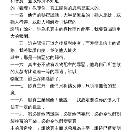
和智慧，並以你所不知道
的（義理）教導你。真主賜你的恩惠是重大的。
一一四 他們的秘密談話，大半是無益的；勸人施捨，或
勸人行善、或勸人和解者（秘密的
談話）除外。誰為求真主的喜悅而作此事，我要賞賜誰重
大的報酬。
一一五 誰在認清正道之後反對使者，而遵循非信士的道
路，我將聽誰自便，並使他入於火
獄中，那是一個惡劣的歸宿。
一一六 真主必不赦宥以物配主的罪惡，他為自己所意欲
的人赦宥比這差一等的罪過，誰以
物配主，誰已深陷迷誤了。
一一七 除真主外，他們只祈禱女神，只祈禱無善的惡
魔。
一一八 願真主棄絕他！他說：「我必定要從你的僕人中
佔有一定的數量，
一一九 我必使他們迷誤，必使他們妄想，必命令他們割
裂牲畜的耳朵，必命令他們變更真
主的所造物。」誰捨真主而以惡魔為主宰，誰確已遭受明