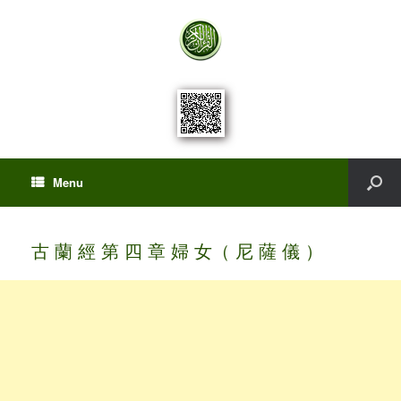
Menu
古 蘭 經 第 四 章 婦 女（ 尼 薩 儀 ）