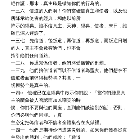
絕作証，那末，真主確是徹知你們的行為的。
一三六 信道的人們啊！你們當確信真主和使者，以及他
所降示給使者的經典，和他以前所
降示的經典。誰不信真主、天神、經典、使者、末日，誰
確已深入迷誤了。
一三七 先信道，後叛道，再信道，再叛道，而叛逆日增
的人，真主不會赦宥他們，也不會
指引他們任何道路。
一三八 你通知偽信者，他們將受痛苦的刑罰。
一三九 他們捨信道者而以不信道者為盟友。他們想在不
信道者面前求得權勢嗎？其實，一
切權勢全是真主的。
一四○ 他確已在這經典中啟示你們說：「當你們聽見真
主的蹟象被人否認而加以嘲笑的時
候，你們不要與他們同座，直到他們談論別的話；否則，
你們必與他們同罪。」真
主必定把偽信者和不信者全體集合在火獄裡。
一四一 他們是期待你們遭遇災難的。如果你們獲得從真
主發出的勝利，他們就說：「難道