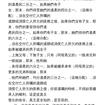
的遺產的二分之一。如果她們有子
女，那末，你們得受她們的遺產的四分之一。（這種分
配），須在交付亡人所囑的
遺贈或清償亡人所欠的債務之後。如果你們沒有子女，那
末，你們的妻室得你們遺
產的四分之一。如果你們有子女，那末，她們得你們遺產
的八分之－。（這種分配）
，須在交付亡人所囑的遺贈或清償亡人所欠的債務之後，
如果被繼承的男子或女子
，上無父母，下無子女，只有（同母異父的）一個弟兄和
一個姐妹，那末，他和她
，各得遺產的六分之一。如果被繼承者有（同母異父的）
更多的兄弟和姐妹，那末
，他們和她們，均分遺產的三分之一。（這種分配），須
在交付亡人所囑的遺贈或
清償亡人所欠的債務之後，但留遺囑的時候，不得妨害繼
承人的權利。這是從真主
發出的命令。真主是全知的，是至容的。