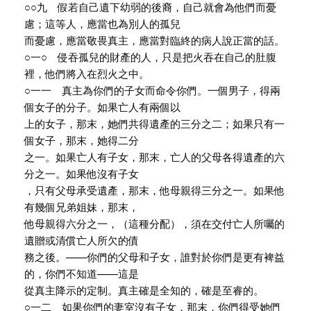
○○九 假若自己遺下幼弱的後裔，自己就會為他們而憂
慮；這等人，應當也為別人的孤兒
而憂慮，應當敬畏真主，應當對臨終的病人說正當的話。
○一○ 侵吞孤兒的財產的人，只是把火吞在自己的肚腹
裡，他們將入在烈火之中。
○一一 真主為你們的子女而命令你們。一個男子，得兩
個女子的分子。如果亡人有兩個以
上的女子，那末，她們共得遺產的三分之二；如果只有一
個女子，那末，她得二分
之一。如果亡人有子女，那末，亡人的父母各得遺產的六
分之一。如果他沒有子女
，只有父母承受遺產，那末，他母親得三分之一。如果他
有幾個兄弟姐妹，那末，
他母親得六分之一，（這種分配），須在交付亡人所囑的
遺贈或清償亡人所欠的債
務之後。——你們的父母和子女，誰對於你們是更有裨益
的，你們不知道——這是
從真主降示的定制。真主確是全知的，確是至睿的。
○一二 如果你們的妻室沒有子女，那末，你們得受她們