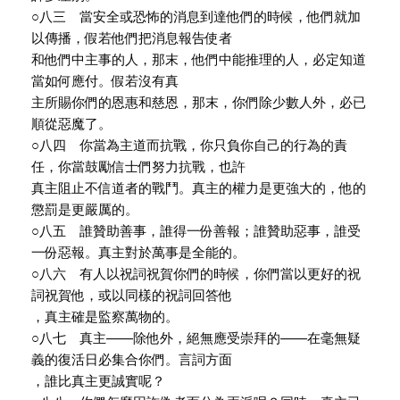
○八三 當安全或恐怖的消息到達他們的時候，他們就加
以傳播，假若他們把消息報告使者
和他們中主事的人，那末，他們中能推理的人，必定知道
當如何應付。假若沒有真
主所賜你們的恩惠和慈恩，那末，你們除少數人外，必已
順從惡魔了。
○八四 你當為主道而抗戰，你只負你自己的行為的責
任，你當鼓勵信士們努力抗戰，也許
真主阻止不信道者的戰鬥。真主的權力是更強大的，他的
懲罰是更嚴厲的。
○八五 誰贊助善事，誰得一份善報；誰贊助惡事，誰受
一份惡報。真主對於萬事是全能的。
○八六 有人以祝詞祝賀你們的時候，你們當以更好的祝
詞祝賀他，或以同樣的祝詞回答他
，真主確是監察萬物的。
○八七 真主——除他外，絕無應受崇拜的——在毫無疑
義的復活日必集合你們。言詞方面
，誰比真主更誠實呢？