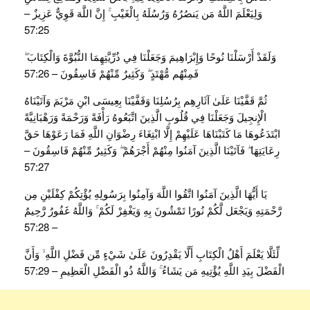
وَلِيَعْلَمَ اللَّهُ مَن يَنصُرُهُ وَرُسُلَهُ بِالْغَيْبِ ۚ إِنَّ اللَّهَ قَوِيٌّ عَزِيزٌ –
57:25
وَلَقَدْ أَرْسَلْنَا نُوحًا وَإِبْرَاهِيمَ وَجَعَلْنَا فِي ذُرِّيَّتِهِمَا النُّبُوَّةَ وَالْكِتَابَ ۖ
فَمِنْهُم مُّهْتَدٍ ۖ وَكَثِيرٌ مِّنْهُمْ فَاسِقُونَ – 57:26
ثُمَّ قَفَّيْنَا عَلَىٰ آثَارِهِم بِرُسُلِنَا وَقَفَّيْنَا بِعِيسَى ابْنِ مَرْيَمَ وَآتَيْنَاهُ
الْإِنجِيلَ وَجَعَلْنَا فِي قُلُوبِ الَّذِينَ اتَّبَعُوهُ رَأْفَةً وَرَحْمَةً وَرَهْبَانِيَّةً
ابْتَدَعُوهَا مَا كَتَبْنَاهَا عَلَيْهِمْ إِلَّا ابْتِغَاءَ رِضْوَانِ اللَّهِ فَمَا رَعَوْهَا حَقَّ
رِعَايَتِهَا ۖ فَآتَيْنَا الَّذِينَ آمَنُوا مِنْهُمْ أَجْرَهُمْ ۖ وَكَثِيرٌ مِّنْهُمْ فَاسِقُونَ –
57:27
يَا أَيُّهَا الَّذِينَ آمَنُوا اتَّقُوا اللَّهَ وَآمِنُوا بِرَسُولِهِ يُؤْتِكُمْ كِفْلَيْنِ مِن
رَّحْمَتِهِ وَيَجْعَل لَّكُمْ نُورًا تَمْشُونَ بِهِ وَيَغْفِرْ لَكُمْ ۚ وَاللَّهُ غَفُورٌ رَّحِيمٌ
– 57:28
لِّئَلَّا يَعْلَمَ أَهْلُ الْكِتَابِ أَلَّا يَقْدِرُونَ عَلَىٰ شَيْءٍ مِّن فَضْلِ اللَّهِ ۙ وَأَنَّ
الْفَضْلَ بِيَدِ اللَّهِ يُؤْتِيهِ مَن يَشَاءُ ۚ وَاللَّهُ ذُو الْفَضْلِ الْعَظِيمِ – 57:29