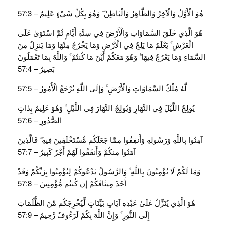
هُوَ الْأَوَّلُ وَالْآخِرُ وَالظَّاهِرُ وَالْبَاطِنُ ۖ وَهُوَ بِكُلِّ شَيْءٍ عَلِيمٌ – 57:3
هُوَ الَّذِي خَلَقَ السَّمَاوَاتِ وَالْأَرْضَ فِي سِتَّةِ أَيَّامٍ ثُمَّ اسْتَوَىٰ عَلَى
الْعَرْشِ ۚ يَعْلَمُ مَا يَلِجُ فِي الْأَرْضِ وَمَا يَخْرُجُ مِنْهَا وَمَا يَنزِلُ مِنَ
السَّمَاءِ وَمَا يَعْرُجُ فِيهَا ۖ وَهُوَ مَعَكُمْ أَيْنَ مَا كُنتُمْ ۚ وَاللَّهُ بِمَا تَعْمَلُونَ
بَصِيرٌ – 57:4
لَّهُ مُلْكُ السَّمَاوَاتِ وَالْأَرْضِ ۚ وَإِلَى اللَّهِ تُرْجَعُ الْأُمُورُ – 57:5
يُولِجُ اللَّيْلَ فِي النَّهَارِ وَيُولِجُ النَّهَارَ فِي اللَّيْلِ ۚ وَهُوَ عَلِيمٌ بِذَاتِ
الصُّدُورِ – 57:6
آمِنُوا بِاللَّهِ وَرَسُولِهِ وَأَنفِقُوا مِمَّا جَعَلَكُم مُّسْتَخْلَفِينَ فِيهِ ۖ فَالَّذِينَ
آمَنُوا مِنكُمْ وَأَنفَقُوا لَهُمْ أَجْرٌ كَبِيرٌ – 57:7
وَمَا لَكُمْ لَا تُؤْمِنُونَ بِاللَّهِ ۙ وَالرَّسُولُ يَدْعُوكُمْ لِتُؤْمِنُوا بِرَبِّكُمْ وَقَدْ
أَخَذَ مِيثَاقَكُمْ إِن كُنتُم مُّؤْمِنِينَ – 57:8
هُوَ الَّذِي يُنَزِّلُ عَلَىٰ عَبْدِهِ آيَاتٍ بَيِّنَاتٍ لِّيُخْرِجَكُم مِّنَ الظُّلُمَاتِ
إِلَى النُّورِ ۚ وَإِنَّ اللَّهَ بِكُمْ لَرَءُوفٌ رَّحِيمٌ – 57:9