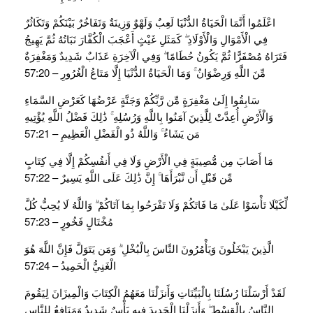
اعْلَمُوا أَنَّمَا الْحَيَاةُ الدُّنْيَا لَعِبٌ وَلَهْوٌ وَزِينَةٌ وَتَفَاخُرٌ بَيْنَكُمْ وَتَكَاثُرٌ
فِي الْأَمْوَالِ وَالْأَوْلَادِ ۖ كَمَثَلِ غَيْثٍ أَعْجَبَ الْكُفَّارَ نَبَاتُهُ ثُمَّ يَهِيجُ
فَتَرَاهُ مُصْفَرًّا ثُمَّ يَكُونُ حُطَامًا ۖ وَفِي الْآخِرَةِ عَذَابٌ شَدِيدٌ وَمَغْفِرَةٌ
مِّنَ اللَّهِ وَرِضْوَانٌ ۚ وَمَا الْحَيَاةُ الدُّنْيَا إِلَّا مَتَاعُ الْغُرُورِ – 57:20
سَابِقُوا إِلَىٰ مَغْفِرَةٍ مِّن رَّبِّكُمْ وَجَنَّةٍ عَرْضُهَا كَعَرْضِ السَّمَاءِ
وَالْأَرْضِ أُعِدَّتْ لِلَّذِينَ آمَنُوا بِاللَّهِ وَرُسُلِهِ ۚ ذَٰلِكَ فَضْلُ اللَّهِ يُؤْتِيهِ
مَن يَشَاءُ ۚ وَاللَّهُ ذُو الْفَضْلِ الْعَظِيمِ – 57:21
مَا أَصَابَ مِن مُّصِيبَةٍ فِي الْأَرْضِ وَلَا فِي أَنفُسِكُمْ إِلَّا فِي كِتَابٍ
مِّن قَبْلِ أَن نَّبْرَأَهَا ۚ إِنَّ ذَٰلِكَ عَلَى اللَّهِ يَسِيرٌ – 57:22
لِّكَيْلَا تَأْسَوْا عَلَىٰ مَا فَاتَكُمْ وَلَا تَفْرَحُوا بِمَا آتَاكُمْ ۗ وَاللَّهُ لَا يُحِبُّ كُلَّ
مُخْتَالٍ فَخُورٍ – 57:23
الَّذِينَ يَبْخَلُونَ وَيَأْمُرُونَ النَّاسَ بِالْبُخْلِ ۗ وَمَن يَتَوَلَّ فَإِنَّ اللَّهَ هُوَ
الْغَنِيُّ الْحَمِيدُ – 57:24
لَقَدْ أَرْسَلْنَا رُسُلَنَا بِالْبَيِّنَاتِ وَأَنزَلْنَا مَعَهُمُ الْكِتَابَ وَالْمِيزَانَ لِيَقُومَ
النَّاسُ بِالْقِسْطِ ۖ وَأَنزَلْنَا الْحَدِيدَ فِيهِ بَأْسٌ شَدِيدٌ وَمَنَافِعُ لِلنَّاسِ