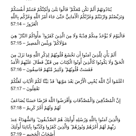
يُنَادُونَهُمْ أَلَمْ نَكُن مَّعَكُمْ ۖ قَالُوا بَلَىٰ وَلَٰكِنَّكُمْ فَتَنتُمْ أَنفُسَكُمْ
وَتَرَبَّصْتُمْ وَارْتَبْتُمْ وَغَرَّتْكُمُ الْأَمَانِيُّ حَتَّىٰ جَاءَ أَمْرُ اللَّهِ وَغَرَّكُم بِاللَّهِ
الْغَرُورُ – 57:14
فَالْيَوْمَ لَا يُؤْخَذُ مِنكُمْ فِدْيَةٌ وَلَا مِنَ الَّذِينَ كَفَرُوا ۚ مَأْوَاكُمُ النَّارُ ۖ هِيَ
مَوْلَاكُمْ ۖ وَبِئْسَ الْمَصِيرُ – 57:15
أَلَمْ يَأْنِ لِلَّذِينَ آمَنُوا أَن تَخْشَعَ قُلُوبُهُمْ لِذِكْرِ اللَّهِ وَمَا نَزَلَ مِنَ
الْحَقِّ وَلَا يَكُونُوا كَالَّذِينَ أُوتُوا الْكِتَابَ مِن قَبْلُ فَطَالَ عَلَيْهِمُ الْأَمَدُ
فَقَسَتْ قُلُوبُهُمْ ۖ وَكَثِيرٌ مِّنْهُمْ فَاسِقُونَ – 57:16
اعْلَمُوا أَنَّ اللَّهَ يُحْيِي الْأَرْضَ بَعْدَ مَوْتِهَا ۚ قَدْ بَيَّنَّا لَكُمُ الْآيَاتِ لَعَلَّكُمْ
تَعْقِلُونَ – 57:17
إِنَّ الْمُصَّدِّقِينَ وَالْمُصَّدِّقَاتِ وَأَقْرَضُوا اللَّهَ قَرْضًا حَسَنًا يُضَاعَفُ
لَهُمْ وَلَهُمْ أَجْرٌ كَرِيمٌ – 57:18
وَالَّذِينَ آمَنُوا بِاللَّهِ وَرُسُلِهِ أُولَٰئِكَ هُمُ الصِّدِّيقُونَ ۖ وَالشُّهَدَاءُ عِندَ
رَبِّهِمْ لَهُمْ أَجْرُهُمْ وَنُورُهُمْ ۖ وَالَّذِينَ كَفَرُوا وَكَذَّبُوا بِآيَاتِنَا أُولَٰئِكَ
أَصْحَابُ الْجَحِيمِ – 57:19