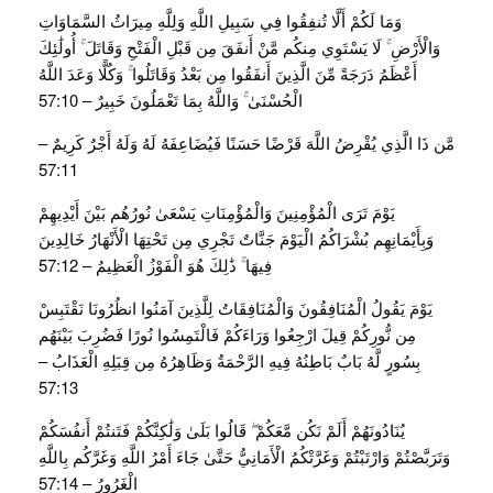
وَمَا لَكُمْ أَلَّا تُنفِقُوا فِي سَبِيلِ اللَّهِ وَلِلَّهِ مِيرَاثُ السَّمَاوَاتِ
وَالْأَرْضِ ۚ لَا يَسْتَوِي مِنكُم مَّنْ أَنفَقَ مِن قَبْلِ الْفَتْحِ وَقَاتَلَ ۚ أُولَٰئِكَ
أَعْظَمُ دَرَجَةً مِّنَ الَّذِينَ أَنفَقُوا مِن بَعْدُ وَقَاتَلُوا ۚ وَكُلًّا وَعَدَ اللَّهُ
الْحُسْنَىٰ ۚ وَاللَّهُ بِمَا تَعْمَلُونَ خَبِيرٌ – 57:10
مَّن ذَا الَّذِي يُقْرِضُ اللَّهَ قَرْضًا حَسَنًا فَيُضَاعِفَهُ لَهُ وَلَهُ أَجْرٌ كَرِيمٌ –
57:11
يَوْمَ تَرَى الْمُؤْمِنِينَ وَالْمُؤْمِنَاتِ يَسْعَىٰ نُورُهُم بَيْنَ أَيْدِيهِمْ
وَبِأَيْمَانِهِم بُشْرَاكُمُ الْيَوْمَ جَنَّاتٌ تَجْرِي مِن تَحْتِهَا الْأَنْهَارُ خَالِدِينَ
فِيهَا ۚ ذَٰلِكَ هُوَ الْفَوْزُ الْعَظِيمُ – 57:12
يَوْمَ يَقُولُ الْمُنَافِقُونَ وَالْمُنَافِقَاتُ لِلَّذِينَ آمَنُوا انظُرُونَا نَقْتَبِسْ
مِن نُّورِكُمْ قِيلَ ارْجِعُوا وَرَاءَكُمْ فَالْتَمِسُوا نُورًا فَضُرِبَ بَيْنَهُم
بِسُورٍ لَّهُ بَابٌ بَاطِنُهُ فِيهِ الرَّحْمَةُ وَظَاهِرُهُ مِن قِبَلِهِ الْعَذَابُ –
57:13
يُنَادُونَهُمْ أَلَمْ نَكُن مَّعَكُمْ ۖ قَالُوا بَلَىٰ وَلَٰكِنَّكُمْ فَتَنتُمْ أَنفُسَكُمْ
وَتَرَبَّصْتُمْ وَارْتَبْتُمْ وَغَرَّتْكُمُ الْأَمَانِيُّ حَتَّىٰ جَاءَ أَمْرُ اللَّهِ وَغَرَّكُم بِاللَّهِ
الْغَرُورُ – 57:14