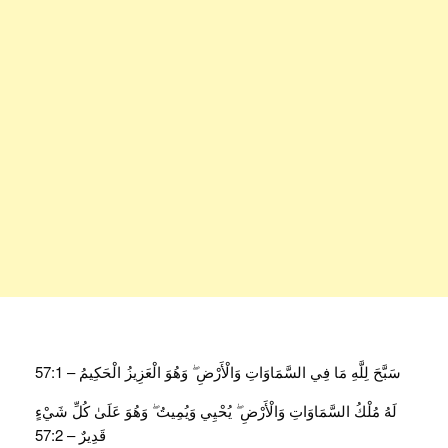
سَبَّحَ لِلَّهِ مَا فِي السَّمَاوَاتِ وَالْأَرْضِ ۖ وَهُوَ الْعَزِيزُ الْحَكِيمُ – 57:1
لَهُ مُلْكُ السَّمَاوَاتِ وَالْأَرْضِ ۖ يُحْيِي وَيُمِيتُ ۖ وَهُوَ عَلَىٰ كُلِّ شَيْءٍ
قَدِيرٌ – 57:2