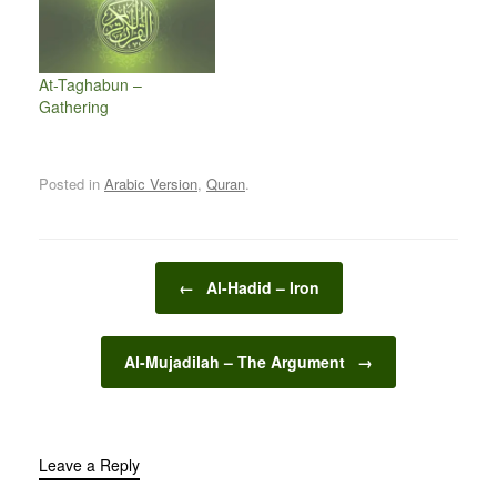
At-Taghabun –
Gathering
Posted in
Arabic Version
,
Quran
.
Post navigation
←
Al-Hadid – Iron
Al-Mujadilah – The Argument
→
Leave a Reply