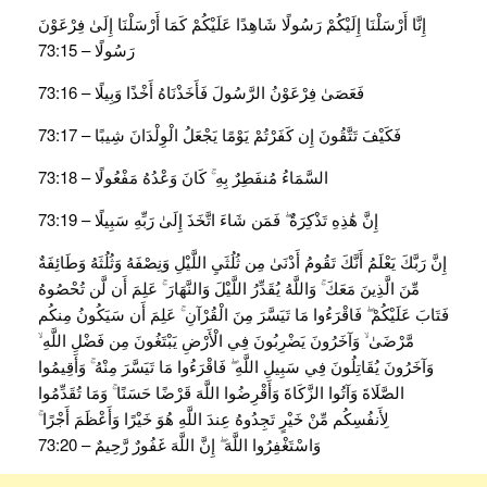
إِنَّا أَرْسَلْنَا إِلَيْكُمْ رَسُولًا شَاهِدًا عَلَيْكُمْ كَمَا أَرْسَلْنَا إِلَىٰ فِرْعَوْنَ
رَسُولًا – 73:15
فَعَصَىٰ فِرْعَوْنُ الرَّسُولَ فَأَخَذْنَاهُ أَخْذًا وَبِيلًا – 73:16
فَكَيْفَ تَتَّقُونَ إِن كَفَرْتُمْ يَوْمًا يَجْعَلُ الْوِلْدَانَ شِيبًا – 73:17
السَّمَاءُ مُنفَطِرٌ بِهِ ۚ كَانَ وَعْدُهُ مَفْعُولًا – 73:18
إِنَّ هَٰذِهِ تَذْكِرَةٌ ۖ فَمَن شَاءَ اتَّخَذَ إِلَىٰ رَبِّهِ سَبِيلًا – 73:19
إِنَّ رَبَّكَ يَعْلَمُ أَنَّكَ تَقُومُ أَدْنَىٰ مِن ثُلُثَيِ اللَّيْلِ وَنِصْفَهُ وَثُلُثَهُ وَطَائِفَةٌ
مِّنَ الَّذِينَ مَعَكَ ۚ وَاللَّهُ يُقَدِّرُ اللَّيْلَ وَالنَّهَارَ ۚ عَلِمَ أَن لَّن تُحْصُوهُ
فَتَابَ عَلَيْكُمْ ۖ فَاقْرَءُوا مَا تَيَسَّرَ مِنَ الْقُرْآنِ ۚ عَلِمَ أَن سَيَكُونُ مِنكُم
مَّرْضَىٰ ۙ وَآخَرُونَ يَضْرِبُونَ فِي الْأَرْضِ يَبْتَغُونَ مِن فَضْلِ اللَّهِ ۙ
وَآخَرُونَ يُقَاتِلُونَ فِي سَبِيلِ اللَّهِ ۖ فَاقْرَءُوا مَا تَيَسَّرَ مِنْهُ ۚ وَأَقِيمُوا
الصَّلَاةَ وَآتُوا الزَّكَاةَ وَأَقْرِضُوا اللَّهَ قَرْضًا حَسَنًا ۚ وَمَا تُقَدِّمُوا
لِأَنفُسِكُم مِّنْ خَيْرٍ تَجِدُوهُ عِندَ اللَّهِ هُوَ خَيْرًا وَأَعْظَمَ أَجْرًا ۚ
وَاسْتَغْفِرُوا اللَّهَ ۖ إِنَّ اللَّهَ غَفُورٌ رَّحِيمٌ – 73:20