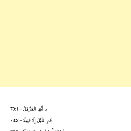
يَا أَيُّهَا الْمُزَّمِّلُ – 73:1
قُمِ اللَّيْلَ إِلَّا قَلِيلًا – 73:2