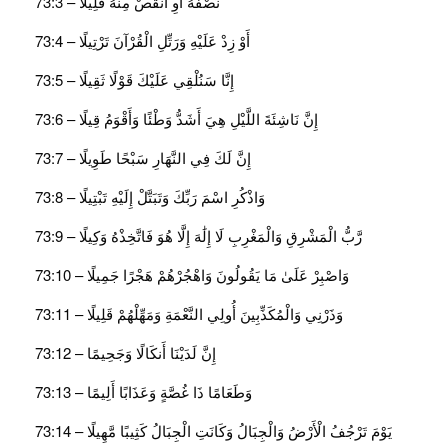
نِّصْفَهُ أَوِ انقُصْ مِنْهُ قَلِيلًا – 73:3
أَوْ زِدْ عَلَيْهِ وَرَتِّلِ الْقُرْآنَ تَرْتِيلًا – 73:4
إِنَّا سَنُلْقِي عَلَيْكَ قَوْلًا ثَقِيلًا – 73:5
إِنَّ نَاشِئَةَ اللَّيْلِ هِيَ أَشَدُّ وَطْئًا وَأَقْوَمُ قِيلًا – 73:6
إِنَّ لَكَ فِي النَّهَارِ سَبْحًا طَوِيلًا – 73:7
وَاذْكُرِ اسْمَ رَبِّكَ وَتَبَتَّلْ إِلَيْهِ تَبْتِيلًا – 73:8
رَّبُّ الْمَشْرِقِ وَالْمَغْرِبِ لَا إِلَٰهَ إِلَّا هُوَ فَاتَّخِذْهُ وَكِيلًا – 73:9
وَاصْبِرْ عَلَىٰ مَا يَقُولُونَ وَاهْجُرْهُمْ هَجْرًا جَمِيلًا – 73:10
وَذَرْنِي وَالْمُكَذِّبِينَ أُولِي النَّعْمَةِ وَمَهِّلْهُمْ قَلِيلًا – 73:11
إِنَّ لَدَيْنَا أَنكَالًا وَجَحِيمًا – 73:12
وَطَعَامًا ذَا غُصَّةٍ وَعَذَابًا أَلِيمًا – 73:13
يَوْمَ تَرْجُفُ الْأَرْضُ وَالْجِبَالُ وَكَانَتِ الْجِبَالُ كَثِيبًا مَّهِيلًا – 73:14