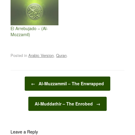
El Arrebujado – (Al-
Mozzamil)
Posted in
Arabic Version
,
Quran
.
Post navigation
←
Al-Muzzammil – The Enwrapped
Al-Muddathir – The Enrobed
→
Leave a Reply