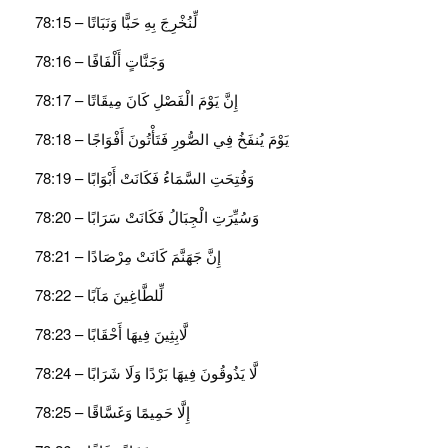
لِّنُخْرِجَ بِهِ حَبًّا وَنَبَاتًا – 78:15
وَجَنَّاتٍ أَلْفَافًا – 78:16
إِنَّ يَوْمَ الْفَصْلِ كَانَ مِيقَاتًا – 78:17
يَوْمَ يُنفَخُ فِي الصُّورِ فَتَأْتُونَ أَفْوَاجًا – 78:18
وَفُتِحَتِ السَّمَاءُ فَكَانَتْ أَبْوَابًا – 78:19
وَسُيِّرَتِ الْجِبَالُ فَكَانَتْ سَرَابًا – 78:20
إِنَّ جَهَنَّمَ كَانَتْ مِرْصَادًا – 78:21
لِّلطَّاغِينَ مَآبًا – 78:22
لَّابِثِينَ فِيهَا أَحْقَابًا – 78:23
لَّا يَذُوقُونَ فِيهَا بَرْدًا وَلَا شَرَابًا – 78:24
إِلَّا حَمِيمًا وَغَسَّاقًا – 78:25