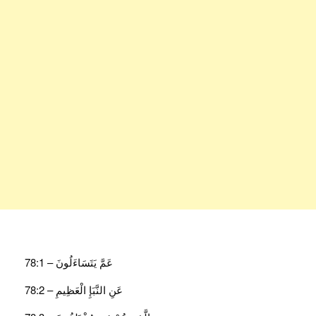
عَمَّ يَتَسَاءَلُونَ – 78:1
عَنِ النَّبَإِ الْعَظِيمِ – 78:2