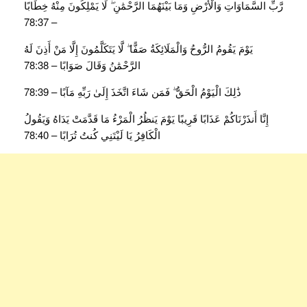
رَّبِّ السَّمَاوَاتِ وَالْأَرْضِ وَمَا بَيْنَهُمَا الرَّحْمَٰنِ ۖ لَا يَمْلِكُونَ مِنْهُ خِطَابًا
– 78:37
يَوْمَ يَقُومُ الرُّوحُ وَالْمَلَائِكَةُ صَفًّا ۖ لَّا يَتَكَلَّمُونَ إِلَّا مَنْ أَذِنَ لَهُ
الرَّحْمَٰنُ وَقَالَ صَوَابًا – 78:38
ذَٰلِكَ الْيَوْمُ الْحَقُّ ۖ فَمَن شَاءَ اتَّخَذَ إِلَىٰ رَبِّهِ مَآبًا – 78:39
إِنَّا أَنذَرْنَاكُمْ عَذَابًا قَرِيبًا يَوْمَ يَنظُرُ الْمَرْءُ مَا قَدَّمَتْ يَدَاهُ وَيَقُولُ
الْكَافِرُ يَا لَيْتَنِي كُنتُ تُرَابًا – 78:40