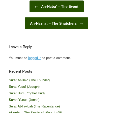
Post navigation
←
An-Naba’ – The Event
An-Nazi’at – The Snatchers
→
Leave a Reply
You must be
logged in
to post a comment.
Recent Posts
Surat Ar-Ra’d (The Thunder)
Surat Yusuf (Joseph)
Surat Hud (Prophet Hud)
Surah Yunus (Jonah)
Surat At-Tawbah (The Repentance)
Al-Anfāl – The Spoils of War (الأنفال‎)