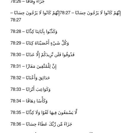
جَزَاءً وِفَاقًا – 78:26
إِنَّهُمْ كَانُوا لَا يَرْجُونَ حِسَابًا – 78:27إِنَّهُمْ كَانُوا لَا يَرْجُونَ حِسَابًا –
78:27
وَكَذَّبُوا بِآيَاتِنَا كِذَّابًا – 78:28
وَكُلَّ شَيْءٍ أَحْصَيْنَاهُ كِتَابًا – 78:29
فَذُوقُوا فَلَن نَّزِيدَكُمْ إِلَّا عَذَابًا – 78:30
إِنَّ لِلْمُتَّقِينَ مَفَازًا – 78:31
حَدَائِقَ وَأَعْنَابًا – 78:32
وَكَوَاعِبَ أَتْرَابًا – 78:33
وَكَأْسًا دِهَاقًا – 78:34
لَّا يَسْمَعُونَ فِيهَا لَغْوًا وَلَا كِذَّابًا – 78:35
جَزَاءً مِّن رَّبِّكَ عَطَاءً حِسَابًا – 78:36