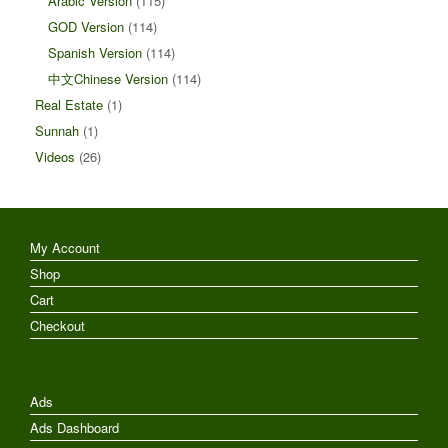
Arabic Version
(115)
GOD Version
(114)
Spanish Version
(114)
中文Chinese Version
(114)
Real Estate
(1)
Sunnah
(1)
Videos
(26)
My Account
Shop
Cart
Checkout
Ads
Ads Dashboard