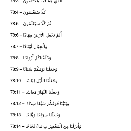
الَّذِي هُمْ فِيهِ مُخْتَلِفُونَ – 78:3
كَلَّا سَيَعْلَمُونَ – 78:4
ثُمَّ كَلَّا سَيَعْلَمُونَ – 78:5
أَلَمْ نَجْعَلِ الْأَرْضَ مِهَادًا – 78:6
وَالْجِبَالَ أَوْتَادًا – 78:7
وَخَلَقْنَاكُمْ أَزْوَاجًا – 78:8
وَجَعَلْنَا نَوْمَكُمْ سُبَاتًا – 78:9
وَجَعَلْنَا اللَّيْلَ لِبَاسًا – 78:10
وَجَعَلْنَا النَّهَارَ مَعَاشًا – 78:11
وَبَنَيْنَا فَوْقَكُمْ سَبْعًا شِدَادًا – 78:12
وَجَعَلْنَا سِرَاجًا وَهَّاجًا – 78:13
وَأَنزَلْنَا مِنَ الْمُعْصِرَاتِ مَاءً ثَجَّاجًا – 78:14