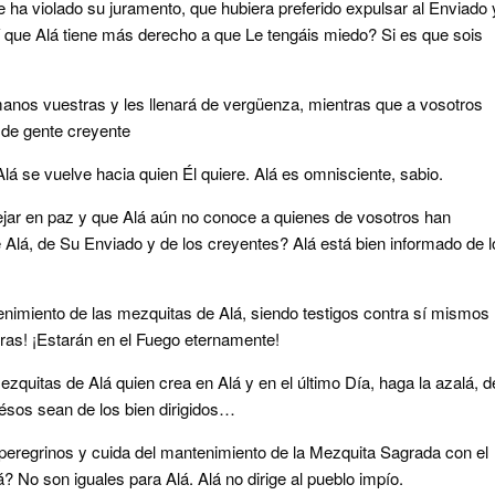
 ha violado su juramento, que hubiera preferido expulsar al Enviado 
 que Alá tiene más derecho a que Le tengáis miedo? Si es que sois
 manos vuestras y les llenará de vergüenza, mientras que a vosotros
s de gente creyente
lá se vuelve hacia quien Él quiere. Alá es omnisciente, sabio.
ejar en paz y que Alá aún no conoce a quienes de vosotros han
 Alá, de Su Enviado y de los creyentes? Alá está bien informado de l
nimiento de las mezquitas de Alá, siendo testigos contra sí mismos
ras! ¡Estarán en el Fuego eternamente!
zquitas de Alá quien crea en Alá y en el último Día, haga la azalá, d
ésos sean de los bien dirigidos…
 peregrinos y cuida del mantenimiento de la Mezquita Sagrada con el
á? No son iguales para Alá. Alá no dirige al pueblo impío.