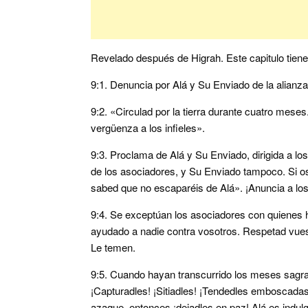
Revelado después de Higrah. Este capitulo tien
9:1. Denuncia por Alá y Su Enviado de la alianz
9:2. «Circulad por la tierra durante cuatro mese
vergüenza a los infieles».
9:3. Proclama de Alá y Su Enviado, dirigida a lo
de los asociadores, y Su Enviado tampoco. Si os 
sabed que no escaparéis de Alá». ¡Anuncia a los 
9:4. Se exceptúan los asociadores con quienes h
ayudado a nadie contra vosotros. Respetad vuest
Le temen.
9:5. Cuando hayan transcurrido los meses sagra
¡Capturadles! ¡Sitiadles! ¡Tendedles emboscadas 
azaque, entonces ¡dejadles en paz! Alá es indulg