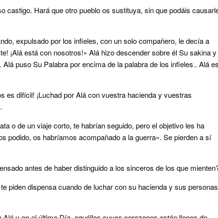
roso castigo. Hará que otro pueblo os sustituya, sin que podáis causarl
cuando, expulsado por los infieles, con un solo compañero, le decía a
ste! ¡Alá está con nosotros!» Alá hizo descender sobre él Su sakina y
s. Alá puso Su Palabra por encima de la palabra de los infieles.. Alá e
i os es difícil! ¡Luchad por Alá con vuestra hacienda y vuestras
…
ta o de un viaje corto, te habrían seguido, pero el objetivo les ha
mos podido, os habríamos acompañado a la guerra». Se pierden a sí
pensado antes de haber distinguido a los sinceros de los que mienten
o te piden dispensa cuando de luchar con su hacienda y sus personas
 Alá y en el último Día, aquéllos cuyos corazones están llenos de