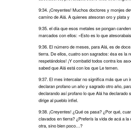
9:34. ¡Creyentes! Muchos doctores y monjes devo
camino de Alá. A quienes atesoran oro y plata y 
9:35. el día que esos metales se pongan candent
marcados con ellos: «Esto es lo que atesorabais
9:36. El número de meses, para Alá, es de doce. F
tierra. De ellos, cuatro son sagrados: ésa es la
respetándolos! ¡Y combatid todos contra los as
sabed que Alá está con los que Le temen.
9:37. El mes intercalar no significa más que un i
declaran profano un año y sagrado otro año, par
declarando así profano lo que Alá ha declarado 
dirige al pueblo infiel.
9:38. ¡Creyentes! ¿Qué os pasa? ¿Por qué, cuand
clavados en tierra? ¿Preferís la vida de acá a la
otra, sino bien poco…?