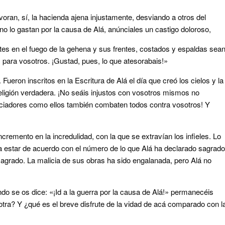
ran, sí, la hacienda ajena injustamente, desviando a otros del
no lo gastan por la causa de Alá, anúnciales un castigo doloroso,
es en el fuego de la gehena y sus frentes, costados y espaldas sea
 para vosotros. ¡Gustad, pues, lo que atesorabais!»
ueron inscritos en la Escritura de Alá el día que creó los cielos y la
 religión verdadera. ¡No seáis injustos con vosotros mismos no
ociadores como ellos también combaten todos contra vosotros! Y
ncremento en la incredulidad, con la que se extravían los infieles. Lo
a estar de acuerdo con el número de lo que Alá ha declarado sagrado
sagrado. La malicia de sus obras ha sido engalanada, pero Alá no
o se os dice: «¡Id a la guerra por la causa de Alá!» permanecéis
 otra? Y ¿qué es el breve disfrute de la vidad de acá comparado con l