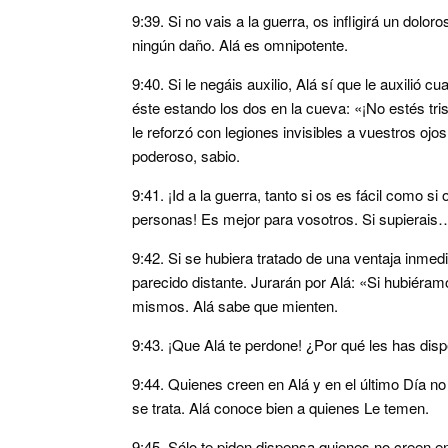
9:39. Si no vais a la guerra, os infligirá un dolo
ningún daño. Alá es omnipotente.
9:40. Si le negáis auxilio, Alá sí que le auxilió 
éste estando los dos en la cueva: «¡No estés tri
le reforzó con legiones invisibles a vuestros ojo
poderoso, sabio.
9:41. ¡Id a la guerra, tanto si os es fácil como s
personas! Es mejor para vosotros. Si supierais
9:42. Si se hubiera tratado de una ventaja inmedia
parecido distante. Jurarán por Alá: «Si hubiéra
mismos. Alá sabe que mienten.
9:43. ¡Que Alá te perdone! ¿Por qué les has dis
9:44. Quienes creen en Alá y en el último Día n
se trata. Alá conoce bien a quienes Le temen.
9:45. Sólo te piden dispensa quienes no creen en