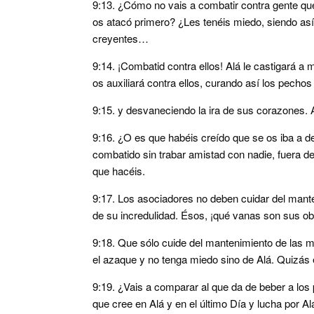
9:13. ¿Cómo no vais a combatir contra gente que
os atacó primero? ¿Les tenéis miedo, siendo así
creyentes…
9:14. ¡Combatid contra ellos! Alá le castigará a
os auxiliará contra ellos, curando así los pecho
9:15. y desvaneciendo la ira de sus corazones. A
9:16. ¿O es que habéis creído que se os iba a d
combatido sin trabar amistad con nadie, fuera de
que hacéis.
9:17. Los asociadores no deben cuidar del mante
de su incredulidad. Ésos, ¡qué vanas son sus ob
9:18. Que sólo cuide del mantenimiento de las me
el azaque y no tenga miedo sino de Alá. Quizás 
9:19. ¿Vais a comparar al que da de beber a los
que cree en Alá y en el último Día y lucha por Al