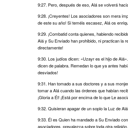
9:27. Pero, después de eso, Alá se volverá hacia
9:28. ¡Creyentes! Los asociadores son mera im
de este su año! Si teméis escasez, Alá os enriqu
9:29. ¡Combatid conta quienes, habiendo recibido 
Alá y Su Enviado han prohibido, ni practican la r
directamente!
9:30. Los judíos dicen: «Uzayr es el hijo de Alá».
dicen de palabra. Remedan lo que ya antes había
desviados!
9:31. Han tomado a sus doctores y a sus monjes
tomar a Alá cuando las órdenes que habían recib
¡Gloria a Él! ¡Está por encima de lo que Le asoci
9:32. Quisieran apagar de un soplo la Luz de Alá
9:33. Él es Quien ha mandado a Su Enviado con l
asociadores, prevalezca sobre toda otra religión.