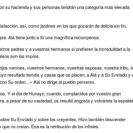
con su hacienda y sus personas tendrán una categoría más elevada
sfacción, así, como jardines en los que gozarán de delicia sin fin,
pre. Alá tiene junto a Sí una magnífica recompensa.
ros padres y a vuestros hermanos si prefieren la incredulidad a la
ésos son los impíos.
 hijos varones, vuestros hermanos, vuestras esposas, vuestra tribu, l
uyo resultado teméis y casas que os placen, a Alá y a Su Enviado y 
con Su orden…» Alá no dirige al pueblo perverso.
ios. Y el día de Hunayn, cuando, complacidos por vuestro gran
ra, a pesar de su vastedad, os resultó angosta y volvisteis la espald
a sobre Su Enviado y sobre los creyentes. Hizo también descender
s que no creían. Ésa es la retribución de los infieles.