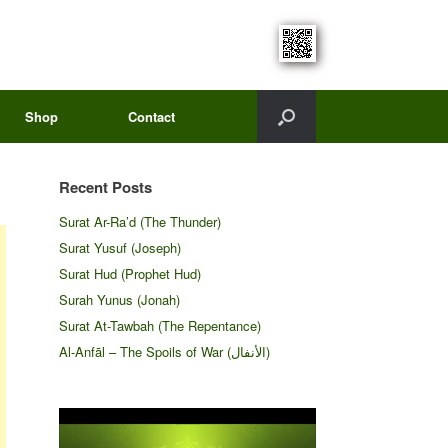
Shop
Contact
Recent Posts
Surat Ar-Ra’d (The Thunder)
Surat Yusuf (Joseph)
Surat Hud (Prophet Hud)
Surah Yunus (Jonah)
Surat At-Tawbah (The Repentance)
Al-Anfāl – The Spoils of War (الأنفال‎)
Video
Player