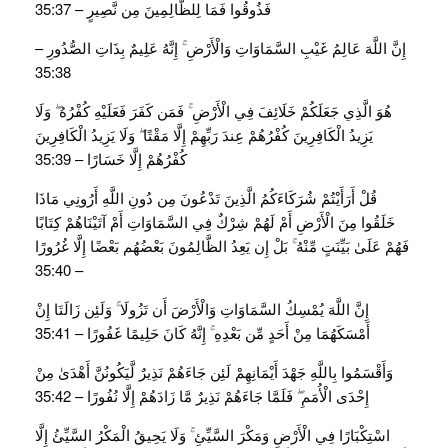
فَذُوقُوا فَمَا لِلظَّالِمِينَ مِن نَّصِيرٍ – 35:37
إِنَّ اللَّهَ عَالِمُ غَيْبِ السَّمَاوَاتِ وَالْأَرْضِ ۚ إِنَّهُ عَلِيمٌ بِذَاتِ الصُّدُورِ –
35:38
هُوَ الَّذِي جَعَلَكُمْ خَلَائِفَ فِي الْأَرْضِ ۚ فَمَن كَفَرَ فَعَلَيْهِ كُفْرُهُ ۖ وَلَا
يَزِيدُ الْكَافِرِينَ كُفْرُهُمْ عِندَ رَبِّهِمْ إِلَّا مَقْتًا ۖ وَلَا يَزِيدُ الْكَافِرِينَ
كُفْرُهُمْ إِلَّا خَسَارًا – 35:39
قُلْ أَرَأَيْتُمْ شُرَكَاءَكُمُ الَّذِينَ تَدْعُونَ مِن دُونِ اللَّهِ أَرُونِي مَاذَا
خَلَقُوا مِنَ الْأَرْضِ أَمْ لَهُمْ شِرْكٌ فِي السَّمَاوَاتِ أَمْ آتَيْنَاهُمْ كِتَابًا
فَهُمْ عَلَىٰ بَيِّنَتٍ مِّنْهُ ۚ بَلْ إِن يَعِدُ الظَّالِمُونَ بَعْضُهُم بَعْضًا إِلَّا غُرُورًا
– 35:40
إِنَّ اللَّهَ يُمْسِكُ السَّمَاوَاتِ وَالْأَرْضَ أَن تَزُولَا ۚ وَلَئِن زَالَتَا إِنْ
أَمْسَكَهُمَا مِنْ أَحَدٍ مِّن بَعْدِهِ ۚ إِنَّهُ كَانَ حَلِيمًا غَفُورًا – 35:41
وَأَقْسَمُوا بِاللَّهِ جَهْدَ أَيْمَانِهِمْ لَئِن جَاءَهُمْ نَذِيرٌ لَّيَكُونُنَّ أَهْدَىٰ مِنْ
إِحْدَى الْأُمَمِ ۖ فَلَمَّا جَاءَهُمْ نَذِيرٌ مَّا زَادَهُمْ إِلَّا نُفُورًا – 35:42
اسْتِكْبَارًا فِي الْأَرْضِ وَمَكْرَ السَّيِّئِ ۚ وَلَا يَحِيقُ الْمَكْرُ السَّيِّئُ إِلَّا