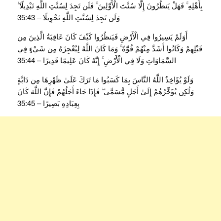
بِأَهْلِهِ ۚ فَهَلْ يَنظُرُونَ إِلَّا سُنَّتَ الْأَوَّلِينَ ۚ فَلَن تَجِدَ لِسُنَّتِ اللَّهِ تَبْدِيلًا ۖ
وَلَن تَجِدَ لِسُنَّتِ اللَّهِ تَحْوِيلًا – 35:43
أَوَلَمْ يَسِيرُوا فِي الْأَرْضِ فَيَنظُرُوا كَيْفَ كَانَ عَاقِبَةُ الَّذِينَ مِن
قَبْلِهِمْ وَكَانُوا أَشَدَّ مِنْهُمْ قُوَّةً ۚ وَمَا كَانَ اللَّهُ لِيُعْجِزَهُ مِن شَيْءٍ فِي
السَّمَاوَاتِ وَلَا فِي الْأَرْضِ ۚ إِنَّهُ كَانَ عَلِيمًا قَدِيرًا – 35:44
وَلَوْ يُؤَاخِذُ اللَّهُ النَّاسَ بِمَا كَسَبُوا مَا تَرَكَ عَلَىٰ ظَهْرِهَا مِن دَابَّةٍ
وَلَٰكِن يُؤَخِّرُهُمْ إِلَىٰ أَجَلٍ مُّسَمًّى ۖ فَإِذَا جَاءَ أَجَلُهُمْ فَإِنَّ اللَّهَ كَانَ
بِعِبَادِهِ بَصِيرًا – 35:45