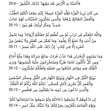
فَأَحْيَيْنَا بِهِ الْأَرْضَ بَعْدَ مَوْتِهَا ۚ كَذَٰلِكَ النُّشُورُ – 35:9
مَن كَانَ يُرِيدُ الْعِزَّةَ فَلِلَّهِ الْعِزَّةُ جَمِيعًا ۚ إِلَيْهِ يَصْعَدُ الْكَلِمُ الطَّيِّبُ
وَالْعَمَلُ الصَّالِحُ يَرْفَعُهُ ۚ وَالَّذِينَ يَمْكُرُونَ السَّيِّئَاتِ لَهُمْ عَذَابٌ
شَدِيدٌ ۖ وَمَكْرُ أُولَٰئِكَ هُوَ يَبُورُ – 35:10
وَاللَّهُ خَلَقَكُم مِّن تُرَابٍ ثُمَّ مِن نُّطْفَةٍ ثُمَّ جَعَلَكُمْ أَزْوَاجًا ۚ وَمَا تَحْمِلُ
مِنْ أُنثَىٰ وَلَا تَضَعُ إِلَّا بِعِلْمِهِ ۚ وَمَا يُعَمَّرُ مِن مُّعَمَّرٍ وَلَا يُنقَصُ مِنْ
عُمُرِهِ إِلَّا فِي كِتَابٍ ۚ إِنَّ ذَٰلِكَ عَلَى اللَّهِ يَسِيرٌ – 35:11
وَمَا يَسْتَوِي الْبَحْرَانِ هَٰذَا عَذْبٌ فُرَاتٌ سَائِغٌ شَرَابُهُ وَهَٰذَا مِلْحٌ أُجَاجٌ
ۖ وَمِن كُلٍّ تَأْكُلُونَ لَحْمًا طَرِيًّا وَتَسْتَخْرِجُونَ حِلْيَةً تَلْبَسُونَهَا ۖ وَتَرَى
الْفُلْكَ فِيهِ مَوَاخِرَ لِتَبْتَغُوا مِن فَضْلِهِ وَلَعَلَّكُمْ تَشْكُرُونَ – 35:12
يُولِجُ اللَّيْلَ فِي النَّهَارِ وَيُولِجُ النَّهَارَ فِي اللَّيْلِ وَسَخَّرَ الشَّمْسَ
وَالْقَمَرَ كُلٌّ يَجْرِي لِأَجَلٍ مُّسَمًّى ۚ ذَٰلِكُمُ اللَّهُ رَبُّكُمْ لَهُ الْمُلْكُ ۚ
وَالَّذِينَ تَدْعُونَ مِن دُونِهِ مَا يَمْلِكُونَ مِن قِطْمِيرٍ – 35:13
إِن تَدْعُوهُمْ لَا يَسْمَعُوا دُعَاءَكُمْ وَلَوْ سَمِعُوا مَا اسْتَجَابُوا لَكُمْ ۖ
وَيَوْمَ الْقِيَامَةِ يَكْفُرُونَ بِشِرْكِكُمْ ۚ وَلَا يُنَبِّئُكَ مِثْلُ خَبِيرٍ – 35:14