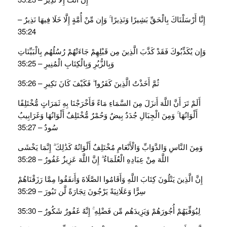
إِنَّا أَرْسَلْنَاكَ بِالْحَقِّ بَشِيرًا وَنَذِيرًا ۚ وَإِن مِّنْ أُمَّةٍ إِلَّا خَلَا فِيهَا نَذِيرٌ –
35:24
وَإِن يُكَذِّبُوكَ فَقَدْ كَذَّبَ الَّذِينَ مِن قَبْلِهِمْ جَاءَتْهُمْ رُسُلُهُم بِالْبَيِّنَاتِ
وَبِالزُّبُرِ وَبِالْكِتَابِ الْمُنِيرِ – 35:25
ثُمَّ أَخَذْتُ الَّذِينَ كَفَرُوا ۖ فَكَيْفَ كَانَ نَكِيرِ – 35:26
أَلَمْ تَرَ أَنَّ اللَّهَ أَنزَلَ مِنَ السَّمَاءِ مَاءً فَأَخْرَجْنَا بِهِ ثَمَرَاتٍ مُّخْتَلِفًا
أَلْوَانُهَا ۚ وَمِنَ الْجِبَالِ جُدَدٌ بِيضٌ وَحُمْرٌ مُّخْتَلِفٌ أَلْوَانُهَا وَغَرَابِيبُ
سُودٌ – 35:27
وَمِنَ النَّاسِ وَالدَّوَابِّ وَالْأَنْعَامِ مُخْتَلِفٌ أَلْوَانُهُ كَذَٰلِكَ ۗ إِنَّمَا يَخْشَى
اللَّهَ مِنْ عِبَادِهِ الْعُلَمَاءُ ۗ إِنَّ اللَّهَ عَزِيزٌ غَفُورٌ – 35:28
إِنَّ الَّذِينَ يَتْلُونَ كِتَابَ اللَّهِ وَأَقَامُوا الصَّلَاةَ وَأَنفَقُوا مِمَّا رَزَقْنَاهُمْ
سِرًّا وَعَلَانِيَةً يَرْجُونَ تِجَارَةً لَّن تَبُورَ – 35:29
لِيُوَفِّيَهُمْ أُجُورَهُمْ وَيَزِيدَهُم مِّن فَضْلِهِ ۚ إِنَّهُ غَفُورٌ شَكُورٌ – 35:30