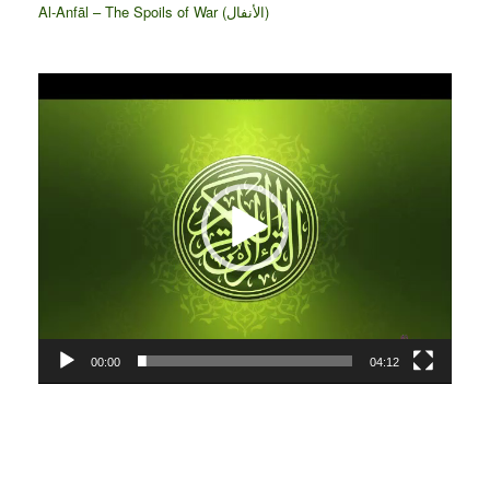
Al-Anfāl – The Spoils of War (الأنفال‎)
Video
Player
00:00
04:12