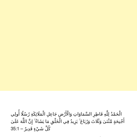
الْحَمْدُ لِلَّهِ فَاطِرِ السَّمَاوَاتِ وَالْأَرْضِ جَاعِلِ الْمَلَائِكَةِ رُسُلًا أُولِي
أَجْنِحَةٍ مَّثْنَىٰ وَثُلَاثَ وَرُبَاعَ ۚ يَزِيدُ فِي الْخَلْقِ مَا يَشَاءُ ۚ إِنَّ اللَّهَ عَلَىٰ
كُلِّ شَيْءٍ قَدِيرٌ – 35:1