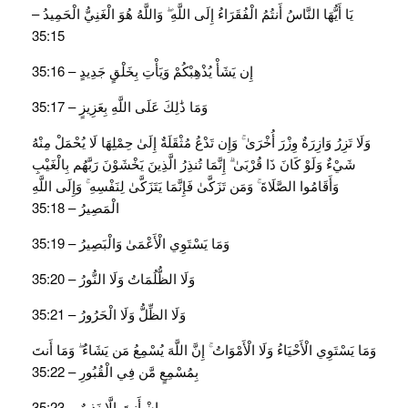
يَا أَيُّهَا النَّاسُ أَنتُمُ الْفُقَرَاءُ إِلَى اللَّهِ ۖ وَاللَّهُ هُوَ الْغَنِيُّ الْحَمِيدُ –
35:15
إِن يَشَأْ يُذْهِبْكُمْ وَيَأْتِ بِخَلْقٍ جَدِيدٍ – 35:16
وَمَا ذَٰلِكَ عَلَى اللَّهِ بِعَزِيزٍ – 35:17
وَلَا تَزِرُ وَازِرَةٌ وِزْرَ أُخْرَىٰ ۚ وَإِن تَدْعُ مُثْقَلَةٌ إِلَىٰ حِمْلِهَا لَا يُحْمَلْ مِنْهُ
شَيْءٌ وَلَوْ كَانَ ذَا قُرْبَىٰ ۗ إِنَّمَا تُنذِرُ الَّذِينَ يَخْشَوْنَ رَبَّهُم بِالْغَيْبِ
وَأَقَامُوا الصَّلَاةَ ۚ وَمَن تَزَكَّىٰ فَإِنَّمَا يَتَزَكَّىٰ لِنَفْسِهِ ۚ وَإِلَى اللَّهِ
الْمَصِيرُ – 35:18
وَمَا يَسْتَوِي الْأَعْمَىٰ وَالْبَصِيرُ – 35:19
وَلَا الظُّلُمَاتُ وَلَا النُّورُ – 35:20
وَلَا الظِّلُّ وَلَا الْحَرُورُ – 35:21
وَمَا يَسْتَوِي الْأَحْيَاءُ وَلَا الْأَمْوَاتُ ۚ إِنَّ اللَّهَ يُسْمِعُ مَن يَشَاءُ ۖ وَمَا أَنتَ
بِمُسْمِعٍ مَّن فِي الْقُبُورِ – 35:22
إِنْ أَنتَ إِلَّا نَذِيرٌ – 35:23