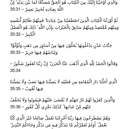
وَالَّذِي أَوْحَيْنَا إِلَيْكَ مِنَ الْكِتَابِ هُوَ الْحَقُّ مُصَدِّقًا لِّمَا بَيْنَ يَدَيْهِ ۗ إِنَّ
اللَّهَ بِعِبَادِهِ لَخَبِيرٌ بَصِيرٌ – 35:31
ثُمَّ أَوْرَثْنَا الْكِتَابَ الَّذِينَ اصْطَفَيْنَا مِنْ عِبَادِنَا ۖ فَمِنْهُمْ ظَالِمٌ لِّنَفْسِهِ
وَمِنْهُم مُّقْتَصِدٌ وَمِنْهُمْ سَابِقٌ بِالْخَيْرَاتِ بِإِذْنِ اللَّهِ ۚ ذَٰلِكَ هُوَ الْفَضْلُ
الْكَبِيرُ – 35:32
جَنَّاتُ عَدْنٍ يَدْخُلُونَهَا يُحَلَّوْنَ فِيهَا مِنْ أَسَاوِرَ مِن ذَهَبٍ وَلُؤْلُؤًا ۖ
وَلِبَاسُهُمْ فِيهَا حَرِيرٌ – 35:33
وَقَالُوا الْحَمْدُ لِلَّهِ الَّذِي أَذْهَبَ عَنَّا الْحَزَنَ ۖ إِنَّ رَبَّنَا لَغَفُورٌ شَكُورٌ –
35:34
الَّذِي أَحَلَّنَا دَارَ الْمُقَامَةِ مِن فَضْلِهِ لَا يَمَسُّنَا فِيهَا نَصَبٌ وَلَا يَمَسُّنَا
فِيهَا لُغُوبٌ – 35:35
وَالَّذِينَ كَفَرُوا لَهُمْ نَارُ جَهَنَّمَ لَا يُقْضَىٰ عَلَيْهِمْ فَيَمُوتُوا وَلَا يُخَفَّفُ
عَنْهُم مِّنْ عَذَابِهَا ۚ كَذَٰلِكَ نَجْزِي كُلَّ كَفُورٍ – 35:36
وَهُمْ يَصْطَرِخُونَ فِيهَا رَبَّنَا أَخْرِجْنَا نَعْمَلْ صَالِحًا غَيْرَ الَّذِي كُنَّا
نَعْمَلُ ۚ أَوَلَمْ نُعَمِّرْكُم مَّا يَتَذَكَّرُ فِيهِ مَن تَذَكَّرَ وَجَاءَكُمُ النَّذِيرُ ۖ