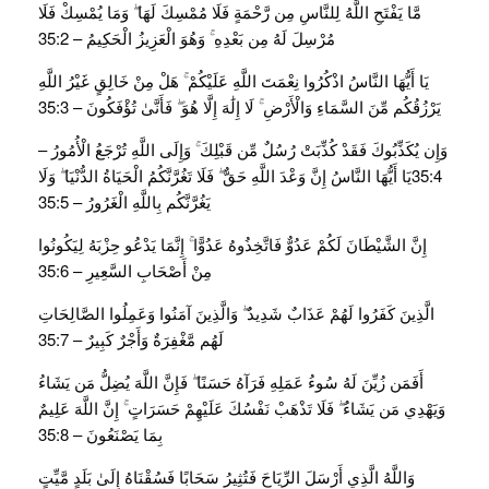
مَّا يَفْتَحِ اللَّهُ لِلنَّاسِ مِن رَّحْمَةٍ فَلَا مُمْسِكَ لَهَا ۖ وَمَا يُمْسِكْ فَلَا
مُرْسِلَ لَهُ مِن بَعْدِهِ ۚ وَهُوَ الْعَزِيزُ الْحَكِيمُ – 35:2
يَا أَيُّهَا النَّاسُ اذْكُرُوا نِعْمَتَ اللَّهِ عَلَيْكُمْ ۚ هَلْ مِنْ خَالِقٍ غَيْرُ اللَّهِ
يَرْزُقُكُم مِّنَ السَّمَاءِ وَالْأَرْضِ ۚ لَا إِلَٰهَ إِلَّا هُوَ ۖ فَأَنَّىٰ تُؤْفَكُونَ – 35:3
وَإِن يُكَذِّبُوكَ فَقَدْ كُذِّبَتْ رُسُلٌ مِّن قَبْلِكَ ۚ وَإِلَى اللَّهِ تُرْجَعُ الْأُمُورُ –
35:4يَا أَيُّهَا النَّاسُ إِنَّ وَعْدَ اللَّهِ حَقٌّ ۖ فَلَا تَغُرَّنَّكُمُ الْحَيَاةُ الدُّنْيَا ۖ وَلَا
يَغُرَّنَّكُم بِاللَّهِ الْغَرُورُ – 35:5
إِنَّ الشَّيْطَانَ لَكُمْ عَدُوٌّ فَاتَّخِذُوهُ عَدُوًّا ۚ إِنَّمَا يَدْعُو حِزْبَهُ لِيَكُونُوا
مِنْ أَصْحَابِ السَّعِيرِ – 35:6
الَّذِينَ كَفَرُوا لَهُمْ عَذَابٌ شَدِيدٌ ۖ وَالَّذِينَ آمَنُوا وَعَمِلُوا الصَّالِحَاتِ
لَهُم مَّغْفِرَةٌ وَأَجْرٌ كَبِيرٌ – 35:7
أَفَمَن زُيِّنَ لَهُ سُوءُ عَمَلِهِ فَرَآهُ حَسَنًا ۖ فَإِنَّ اللَّهَ يُضِلُّ مَن يَشَاءُ
وَيَهْدِي مَن يَشَاءُ ۖ فَلَا تَذْهَبْ نَفْسُكَ عَلَيْهِمْ حَسَرَاتٍ ۚ إِنَّ اللَّهَ عَلِيمٌ
بِمَا يَصْنَعُونَ – 35:8
وَاللَّهُ الَّذِي أَرْسَلَ الرِّيَاحَ فَتُثِيرُ سَحَابًا فَسُقْنَاهُ إِلَىٰ بَلَدٍ مَّيِّتٍ