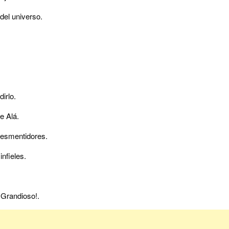
del universo.
irlo.
e Alá.
desmentidores.
infieles.
l Grandioso!.