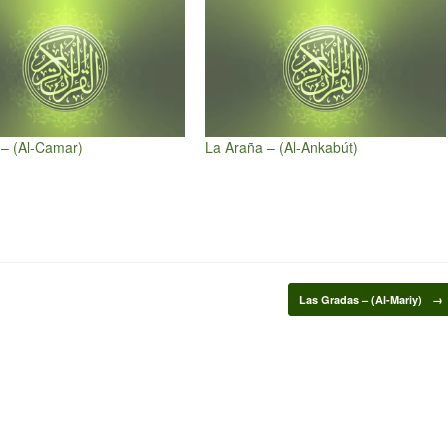
– (Al-Camar)
La Araña – (Al-Ankabút)
Las Gradas – (Al-Mariy)
→