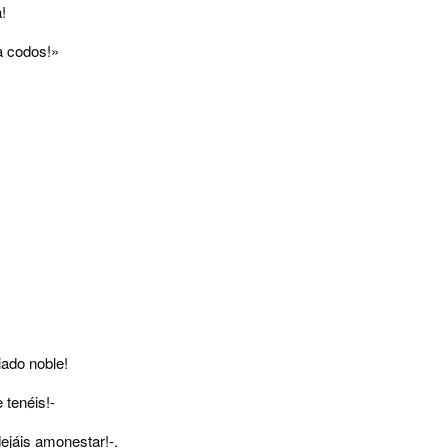
!
a codos!»
iado noble!
 tenéis!-
dejáis amonestar!-.