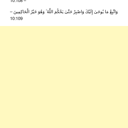
– 10:108
وَاتَّبِعْ مَا يُوحَىٰ إِلَيْكَ وَاصْبِرْ حَتَّىٰ يَحْكُمَ اللَّهُ ۚ وَهُوَ خَيْرُ الْحَاكِمِينَ –
10:109