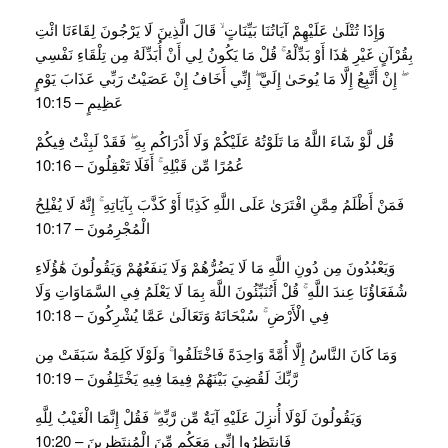
وَإِذَا تُتْلَىٰ عَلَيْهِمْ آيَاتُنَا بَيِّنَاتٍ ۙ قَالَ الَّذِينَ لَا يَرْجُونَ لِقَاءَنَا ائْتِ
بِقُرْآنٍ غَيْرِ هَٰذَا أَوْ بَدِّلْهُ ۚ قُلْ مَا يَكُونُ لِي أَنْ أُبَدِّلَهُ مِن تِلْقَاءِ نَفْسِي
ۖ إِنْ أَتَّبِعُ إِلَّا مَا يُوحَىٰ إِلَيَّ ۖ إِنِّي أَخَافُ إِنْ عَصَيْتُ رَبِّي عَذَابَ يَوْمٍ
عَظِيمٍ – 10:15
قُل لَّوْ شَاءَ اللَّهُ مَا تَلَوْتُهُ عَلَيْكُمْ وَلَا أَدْرَاكُم بِهِ ۖ فَقَدْ لَبِثْتُ فِيكُمْ
عُمُرًا مِّن قَبْلِهِ ۚ أَفَلَا تَعْقِلُونَ – 10:16
فَمَنْ أَظْلَمُ مِمَّنِ افْتَرَىٰ عَلَى اللَّهِ كَذِبًا أَوْ كَذَّبَ بِآيَاتِهِ ۚ إِنَّهُ لَا يُفْلِحُ
الْمُجْرِمُونَ – 10:17
وَيَعْبُدُونَ مِن دُونِ اللَّهِ مَا لَا يَضُرُّهُمْ وَلَا يَنفَعُهُمْ وَيَقُولُونَ هَٰؤُلَاءِ
شُفَعَاؤُنَا عِندَ اللَّهِ ۚ قُلْ أَتُنَبِّئُونَ اللَّهَ بِمَا لَا يَعْلَمُ فِي السَّمَاوَاتِ وَلَا
فِي الْأَرْضِ ۚ سُبْحَانَهُ وَتَعَالَىٰ عَمَّا يُشْرِكُونَ – 10:18
وَمَا كَانَ النَّاسُ إِلَّا أُمَّةً وَاحِدَةً فَاخْتَلَفُوا ۚ وَلَوْلَا كَلِمَةٌ سَبَقَتْ مِن
رَّبِّكَ لَقُضِيَ بَيْنَهُمْ فِيمَا فِيهِ يَخْتَلِفُونَ – 10:19
وَيَقُولُونَ لَوْلَا أُنزِلَ عَلَيْهِ آيَةٌ مِّن رَّبِّهِ ۖ فَقُلْ إِنَّمَا الْغَيْبُ لِلَّهِ
فَانتَظِرُوا إِنِّي مَعَكُم مِّنَ الْمُنتَظِرِينَ – 10:20