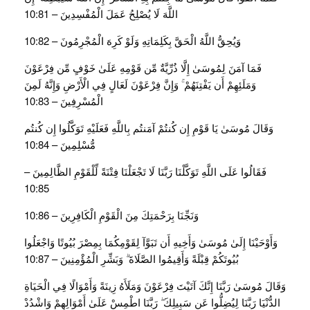
اللَّهَ لَا يُصْلِحُ عَمَلَ الْمُفْسِدِينَ – 10:81
وَيُحِقُّ اللَّهُ الْحَقَّ بِكَلِمَاتِهِ وَلَوْ كَرِهَ الْمُجْرِمُونَ – 10:82
فَمَا آمَنَ لِمُوسَىٰ إِلَّا ذُرِّيَّةٌ مِّن قَوْمِهِ عَلَىٰ خَوْفٍ مِّن فِرْعَوْنَ
وَمَلَئِهِمْ أَن يَفْتِنَهُمْ ۚ وَإِنَّ فِرْعَوْنَ لَعَالٍ فِي الْأَرْضِ وَإِنَّهُ لَمِنَ
الْمُسْرِفِينَ – 10:83
وَقَالَ مُوسَىٰ يَا قَوْمِ إِن كُنتُمْ آمَنتُم بِاللَّهِ فَعَلَيْهِ تَوَكَّلُوا إِن كُنتُم
مُّسْلِمِينَ – 10:84
فَقَالُوا عَلَى اللَّهِ تَوَكَّلْنَا رَبَّنَا لَا تَجْعَلْنَا فِتْنَةً لِّلْقَوْمِ الظَّالِمِينَ –
10:85
وَنَجِّنَا بِرَحْمَتِكَ مِنَ الْقَوْمِ الْكَافِرِينَ – 10:86
وَأَوْحَيْنَا إِلَىٰ مُوسَىٰ وَأَخِيهِ أَن تَبَوَّآ لِقَوْمِكُمَا بِمِصْرَ بُيُوتًا وَاجْعَلُوا
بُيُوتَكُمْ قِبْلَةً وَأَقِيمُوا الصَّلَاةَ ۗ وَبَشِّرِ الْمُؤْمِنِينَ – 10:87
وَقَالَ مُوسَىٰ رَبَّنَا إِنَّكَ آتَيْتَ فِرْعَوْنَ وَمَلَأَهُ زِينَةً وَأَمْوَالًا فِي الْحَيَاةِ
الدُّنْيَا رَبَّنَا لِيُضِلُّوا عَن سَبِيلِكَ ۖ رَبَّنَا اطْمِسْ عَلَىٰ أَمْوَالِهِمْ وَاشْدُدْ