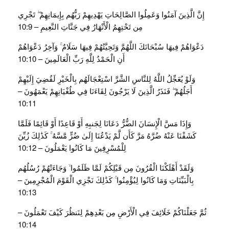
إِنَّ الَّذِينَ آمَنُوا وَعَمِلُوا الصَّالِحَاتِ يَهْدِيهِمْ رَبُّهُم بِإِيمَانِهِمْ ۖ تَجْرِي
مِن تَحْتِهِمُ الْأَنْهَارُ فِي جَنَّاتِ النَّعِيمِ – 10:9
دَعْوَاهُمْ فِيهَا سُبْحَانَكَ اللَّهُمَّ وَتَحِيَّتُهُمْ فِيهَا سَلَامٌ ۚ وَآخِرُ دَعْوَاهُمْ
أَنِ الْحَمْدُ لِلَّهِ رَبِّ الْعَالَمِينَ – 10:10
وَلَوْ يُعَجِّلُ اللَّهُ لِلنَّاسِ الشَّرَّ اسْتِعْجَالَهُم بِالْخَيْرِ لَقُضِيَ إِلَيْهِمْ
أَجَلُهُمْ ۖ فَنَذَرُ الَّذِينَ لَا يَرْجُونَ لِقَاءَنَا فِي طُغْيَانِهِمْ يَعْمَهُونَ –
10:11
وَإِذَا مَسَّ الْإِنسَانَ الضُّرُّ دَعَانَا لِجَنبِهِ أَوْ قَاعِدًا أَوْ قَائِمًا فَلَمَّا
كَشَفْنَا عَنْهُ ضُرَّهُ مَرَّ كَأَن لَّمْ يَدْعُنَا إِلَىٰ ضُرٍّ مَّسَّهُ ۚ كَذَٰلِكَ زُيِّنَ
لِلْمُسْرِفِينَ مَا كَانُوا يَعْمَلُونَ – 10:12
وَلَقَدْ أَهْلَكْنَا الْقُرُونَ مِن قَبْلِكُمْ لَمَّا ظَلَمُوا ۙ وَجَاءَتْهُمْ رُسُلُهُم
بِالْبَيِّنَاتِ وَمَا كَانُوا لِيُؤْمِنُوا ۚ كَذَٰلِكَ نَجْزِي الْقَوْمَ الْمُجْرِمِينَ –
10:13
ثُمَّ جَعَلْنَاكُمْ خَلَائِفَ فِي الْأَرْضِ مِن بَعْدِهِمْ لِنَنظُرَ كَيْفَ تَعْمَلُونَ –
10:14