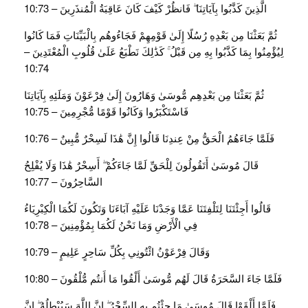
الَّذِينَ كَذَّبُوا بِآيَاتِنَا ۖ فَانظُرْ كَيْفَ كَانَ عَاقِبَةُ الْمُنذَرِينَ – 10:73
ثُمَّ بَعَثْنَا مِن بَعْدِهِ رُسُلًا إِلَىٰ قَوْمِهِمْ فَجَاءُوهُم بِالْبَيِّنَاتِ فَمَا كَانُوا
لِيُؤْمِنُوا بِمَا كَذَّبُوا بِهِ مِن قَبْلُ ۚ كَذَٰلِكَ نَطْبَعُ عَلَىٰ قُلُوبِ الْمُعْتَدِينَ –
10:74
ثُمَّ بَعَثْنَا مِن بَعْدِهِم مُّوسَىٰ وَهَارُونَ إِلَىٰ فِرْعَوْنَ وَمَلَئِهِ بِآيَاتِنَا
فَاسْتَكْبَرُوا وَكَانُوا قَوْمًا مُّجْرِمِينَ – 10:75
فَلَمَّا جَاءَهُمُ الْحَقُّ مِنْ عِندِنَا قَالُوا إِنَّ هَٰذَا لَسِحْرٌ مُّبِينٌ – 10:76
قَالَ مُوسَىٰ أَتَقُولُونَ لِلْحَقِّ لَمَّا جَاءَكُمْ ۖ أَسِحْرٌ هَٰذَا وَلَا يُفْلِحُ
السَّاحِرُونَ – 10:77
قَالُوا أَجِئْتَنَا لِتَلْفِتَنَا عَمَّا وَجَدْنَا عَلَيْهِ آبَاءَنَا وَتَكُونَ لَكُمَا الْكِبْرِيَاءُ
فِي الْأَرْضِ وَمَا نَحْنُ لَكُمَا بِمُؤْمِنِينَ – 10:78
وَقَالَ فِرْعَوْنُ ائْتُونِي بِكُلِّ سَاحِرٍ عَلِيمٍ – 10:79
فَلَمَّا جَاءَ السَّحَرَةُ قَالَ لَهُم مُّوسَىٰ أَلْقُوا مَا أَنتُم مُّلْقُونَ – 10:80
فَلَمَّا أَلْقَوْا قَالَ مُوسَىٰ مَا جِئْتُم بِهِ السِّحْرُ ۖ إِنَّ اللَّهَ سَيُبْطِلُهُ ۖ إِنَّ