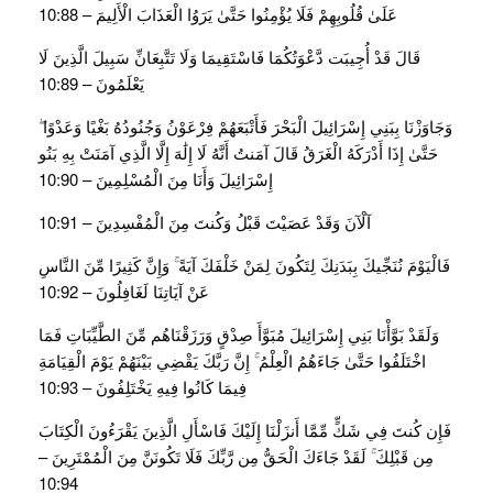
عَلَىٰ قُلُوبِهِمْ فَلَا يُؤْمِنُوا حَتَّىٰ يَرَوُا الْعَذَابَ الْأَلِيمَ – 10:88
قَالَ قَدْ أُجِيبَت دَّعْوَتُكُمَا فَاسْتَقِيمَا وَلَا تَتَّبِعَانِّ سَبِيلَ الَّذِينَ لَا
يَعْلَمُونَ – 10:89
وَجَاوَزْنَا بِبَنِي إِسْرَائِيلَ الْبَحْرَ فَأَتْبَعَهُمْ فِرْعَوْنُ وَجُنُودُهُ بَغْيًا وَعَدْوًا ۖ
حَتَّىٰ إِذَا أَدْرَكَهُ الْغَرَقُ قَالَ آمَنتُ أَنَّهُ لَا إِلَٰهَ إِلَّا الَّذِي آمَنَتْ بِهِ بَنُو
إِسْرَائِيلَ وَأَنَا مِنَ الْمُسْلِمِينَ – 10:90
آلْآنَ وَقَدْ عَصَيْتَ قَبْلُ وَكُنتَ مِنَ الْمُفْسِدِينَ – 10:91
فَالْيَوْمَ نُنَجِّيكَ بِبَدَنِكَ لِتَكُونَ لِمَنْ خَلْفَكَ آيَةً ۚ وَإِنَّ كَثِيرًا مِّنَ النَّاسِ
عَنْ آيَاتِنَا لَغَافِلُونَ – 10:92
وَلَقَدْ بَوَّأْنَا بَنِي إِسْرَائِيلَ مُبَوَّأَ صِدْقٍ وَرَزَقْنَاهُم مِّنَ الطَّيِّبَاتِ فَمَا
اخْتَلَفُوا حَتَّىٰ جَاءَهُمُ الْعِلْمُ ۚ إِنَّ رَبَّكَ يَقْضِي بَيْنَهُمْ يَوْمَ الْقِيَامَةِ
فِيمَا كَانُوا فِيهِ يَخْتَلِفُونَ – 10:93
فَإِن كُنتَ فِي شَكٍّ مِّمَّا أَنزَلْنَا إِلَيْكَ فَاسْأَلِ الَّذِينَ يَقْرَءُونَ الْكِتَابَ
مِن قَبْلِكَ ۚ لَقَدْ جَاءَكَ الْحَقُّ مِن رَّبِّكَ فَلَا تَكُونَنَّ مِنَ الْمُمْتَرِينَ –
10:94