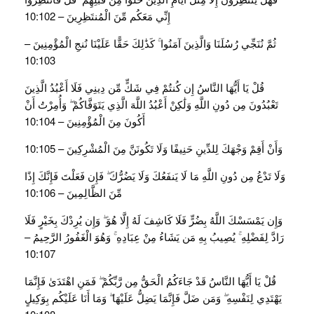
إِنِّي مَعَكُم مِّنَ الْمُنتَظِرِينَ – 10:102
ثُمَّ نُنَجِّي رُسُلَنَا وَالَّذِينَ آمَنُوا ۚ كَذَٰلِكَ حَقًّا عَلَيْنَا نُنجِ الْمُؤْمِنِينَ –
10:103
قُلْ يَا أَيُّهَا النَّاسُ إِن كُنتُمْ فِي شَكٍّ مِّن دِينِي فَلَا أَعْبُدُ الَّذِينَ
تَعْبُدُونَ مِن دُونِ اللَّهِ وَلَٰكِنْ أَعْبُدُ اللَّهَ الَّذِي يَتَوَفَّاكُمْ ۖ وَأُمِرْتُ أَنْ
أَكُونَ مِنَ الْمُؤْمِنِينَ – 10:104
وَأَنْ أَقِمْ وَجْهَكَ لِلدِّينِ حَنِيفًا وَلَا تَكُونَنَّ مِنَ الْمُشْرِكِينَ – 10:105
وَلَا تَدْعُ مِن دُونِ اللَّهِ مَا لَا يَنفَعُكَ وَلَا يَضُرُّكَ ۖ فَإِن فَعَلْتَ فَإِنَّكَ إِذًا
مِّنَ الظَّالِمِينَ – 10:106
وَإِن يَمْسَسْكَ اللَّهُ بِضُرٍّ فَلَا كَاشِفَ لَهُ إِلَّا هُوَ ۖ وَإِن يُرِدْكَ بِخَيْرٍ فَلَا
رَادَّ لِفَضْلِهِ ۚ يُصِيبُ بِهِ مَن يَشَاءُ مِنْ عِبَادِهِ ۚ وَهُوَ الْغَفُورُ الرَّحِيمُ –
10:107
قُلْ يَا أَيُّهَا النَّاسُ قَدْ جَاءَكُمُ الْحَقُّ مِن رَّبِّكُمْ ۖ فَمَنِ اهْتَدَىٰ فَإِنَّمَا
يَهْتَدِي لِنَفْسِهِ ۖ وَمَن ضَلَّ فَإِنَّمَا يَضِلُّ عَلَيْهَا ۖ وَمَا أَنَا عَلَيْكُم بِوَكِيلٍ