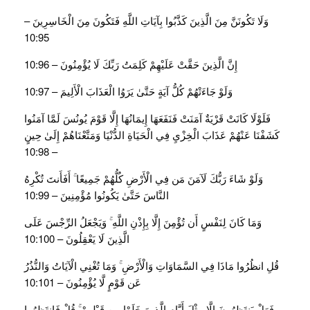
وَلَا تَكُونَنَّ مِنَ الَّذِينَ كَذَّبُوا بِآيَاتِ اللَّهِ فَتَكُونَ مِنَ الْخَاسِرِينَ –
10:95
إِنَّ الَّذِينَ حَقَّتْ عَلَيْهِمْ كَلِمَتُ رَبِّكَ لَا يُؤْمِنُونَ – 10:96
وَلَوْ جَاءَتْهُمْ كُلُّ آيَةٍ حَتَّىٰ يَرَوُا الْعَذَابَ الْأَلِيمَ – 10:97
فَلَوْلَا كَانَتْ قَرْيَةٌ آمَنَتْ فَنَفَعَهَا إِيمَانُهَا إِلَّا قَوْمَ يُونُسَ لَمَّا آمَنُوا
كَشَفْنَا عَنْهُمْ عَذَابَ الْخِزْيِ فِي الْحَيَاةِ الدُّنْيَا وَمَتَّعْنَاهُمْ إِلَىٰ حِينٍ
– 10:98
وَلَوْ شَاءَ رَبُّكَ لَآمَنَ مَن فِي الْأَرْضِ كُلُّهُمْ جَمِيعًا ۚ أَفَأَنتَ تُكْرِهُ
النَّاسَ حَتَّىٰ يَكُونُوا مُؤْمِنِينَ – 10:99
وَمَا كَانَ لِنَفْسٍ أَن تُؤْمِنَ إِلَّا بِإِذْنِ اللَّهِ ۚ وَيَجْعَلُ الرِّجْسَ عَلَى
الَّذِينَ لَا يَعْقِلُونَ – 10:100
قُلِ انظُرُوا مَاذَا فِي السَّمَاوَاتِ وَالْأَرْضِ ۚ وَمَا تُغْنِي الْآيَاتُ وَالنُّذُرُ
عَن قَوْمٍ لَّا يُؤْمِنُونَ – 10:101
فَهَلْ يَنتَظِرُونَ إِلَّا مِثْلَ أَيَّامِ الَّذِينَ خَلَوْا مِن قَبْلِهِمْ ۚ قُلْ فَانتَظِرُوا