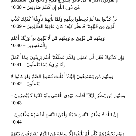
مِّن دُونِ اللَّهِ إِن كُنتُمْ صَادِقِينَ – 10:38
بَلْ كَذَّبُوا بِمَا لَمْ يُحِيطُوا بِعِلْمِهِ وَلَمَّا يَأْتِهِمْ تَأْوِيلُهُ ۚ كَذَٰلِكَ كَذَّبَ
الَّذِينَ مِن قَبْلِهِمْ ۖ فَانظُرْ كَيْفَ كَانَ عَاقِبَةُ الظَّالِمِينَ – 10:39
وَمِنْهُم مَّن يُؤْمِنُ بِهِ وَمِنْهُم مَّن لَّا يُؤْمِنُ بِهِ ۚ وَرَبُّكَ أَعْلَمُ
بِالْمُفْسِدِينَ – 10:40
وَإِن كَذَّبُوكَ فَقُل لِّي عَمَلِي وَلَكُمْ عَمَلُكُمْ ۖ أَنتُم بَرِيئُونَ مِمَّا أَعْمَلُ
وَأَنَا بَرِيءٌ مِّمَّا تَعْمَلُونَ – 10:41
وَمِنْهُم مَّن يَسْتَمِعُونَ إِلَيْكَ ۚ أَفَأَنتَ تُسْمِعُ الصُّمَّ وَلَوْ كَانُوا لَا
يَعْقِلُونَ – 10:42
وَمِنْهُم مَّن يَنظُرُ إِلَيْكَ ۚ أَفَأَنتَ تَهْدِي الْعُمْيَ وَلَوْ كَانُوا لَا يُبْصِرُونَ –
10:43
إِنَّ اللَّهَ لَا يَظْلِمُ النَّاسَ شَيْئًا وَلَٰكِنَّ النَّاسَ أَنفُسَهُمْ يَظْلِمُونَ –
10:44
وَيَوْمَ يَحْشُرُهُمْ كَأَن لَّمْ يَلْبَثُوا إِلَّا سَاعَةً مِّنَ النَّهَارِ يَتَعَارَفُونَ بَيْنَهُمْ