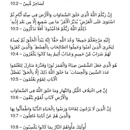
لَسَاحِرٌ مُّبِينٌ – 10:2
إِنَّ رَبَّكُمُ اللَّهُ الَّذِي خَلَقَ السَّمَاوَاتِ وَالْأَرْضَ فِي سِتَّةِ أَيَّامٍ ثُمَّ
اسْتَوَىٰ عَلَى الْعَرْشِ ۖ يُدَبِّرُ الْأَمْرَ ۖ مَا مِن شَفِيعٍ إِلَّا مِن بَعْدِ إِذْنِهِ ۚ
ذَٰلِكُمُ اللَّهُ رَبُّكُمْ فَاعْبُدُوهُ ۚ أَفَلَا تَذَكَّرُونَ – 10:3
إِلَيْهِ مَرْجِعُكُمْ جَمِيعًا ۖ وَعْدَ اللَّهِ حَقًّا ۚ إِنَّهُ يَبْدَأُ الْخَلْقَ ثُمَّ يُعِيدُهُ
لِيَجْزِيَ الَّذِينَ آمَنُوا وَعَمِلُوا الصَّالِحَاتِ بِالْقِسْطِ ۚ وَالَّذِينَ كَفَرُوا
لَهُمْ شَرَابٌ مِّنْ حَمِيمٍ وَعَذَابٌ أَلِيمٌ بِمَا كَانُوا يَكْفُرُونَ – 10:4
هُوَ الَّذِي جَعَلَ الشَّمْسَ ضِيَاءً وَالْقَمَرَ نُورًا وَقَدَّرَهُ مَنَازِلَ لِتَعْلَمُوا
عَدَدَ السِّنِينَ وَالْحِسَابَ ۚ مَا خَلَقَ اللَّهُ ذَٰلِكَ إِلَّا بِالْحَقِّ ۚ يُفَصِّلُ
الْآيَاتِ لِقَوْمٍ يَعْلَمُونَ – 10:5
إِنَّ فِي اخْتِلَافِ اللَّيْلِ وَالنَّهَارِ وَمَا خَلَقَ اللَّهُ فِي السَّمَاوَاتِ
وَالْأَرْضِ لَآيَاتٍ لِّقَوْمٍ يَتَّقُونَ – 10:6
إِنَّ الَّذِينَ لَا يَرْجُونَ لِقَاءَنَا وَرَضُوا بِالْحَيَاةِ الدُّنْيَا وَاطْمَأَنُّوا بِهَا
وَالَّذِينَ هُمْ عَنْ آيَاتِنَا غَافِلُونَ – 10:7
أُولَٰئِكَ مَأْوَاهُمُ النَّارُ بِمَا كَانُوا يَكْسِبُونَ – 10:8