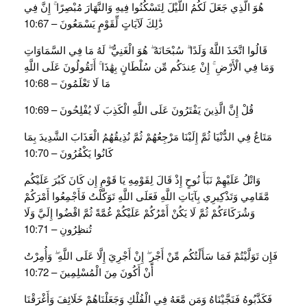
هُوَ الَّذِي جَعَلَ لَكُمُ اللَّيْلَ لِتَسْكُنُوا فِيهِ وَالنَّهَارَ مُبْصِرًا ۚ إِنَّ فِي
ذَٰلِكَ لَآيَاتٍ لِّقَوْمٍ يَسْمَعُونَ – 10:67
قَالُوا اتَّخَذَ اللَّهُ وَلَدًا ۗ سُبْحَانَهُ ۖ هُوَ الْغَنِيُّ ۖ لَهُ مَا فِي السَّمَاوَاتِ
وَمَا فِي الْأَرْضِ ۚ إِنْ عِندَكُم مِّن سُلْطَانٍ بِهَٰذَا ۚ أَتَقُولُونَ عَلَى اللَّهِ
مَا لَا تَعْلَمُونَ – 10:68
قُلْ إِنَّ الَّذِينَ يَفْتَرُونَ عَلَى اللَّهِ الْكَذِبَ لَا يُفْلِحُونَ – 10:69
مَتَاعٌ فِي الدُّنْيَا ثُمَّ إِلَيْنَا مَرْجِعُهُمْ ثُمَّ نُذِيقُهُمُ الْعَذَابَ الشَّدِيدَ بِمَا
كَانُوا يَكْفُرُونَ – 10:70
وَاتْلُ عَلَيْهِمْ نَبَأَ نُوحٍ إِذْ قَالَ لِقَوْمِهِ يَا قَوْمِ إِن كَانَ كَبُرَ عَلَيْكُم
مَّقَامِي وَتَذْكِيرِي بِآيَاتِ اللَّهِ فَعَلَى اللَّهِ تَوَكَّلْتُ فَأَجْمِعُوا أَمْرَكُمْ
وَشُرَكَاءَكُمْ ثُمَّ لَا يَكُنْ أَمْرُكُمْ عَلَيْكُمْ غُمَّةً ثُمَّ اقْضُوا إِلَيَّ وَلَا
تُنظِرُونِ – 10:71
فَإِن تَوَلَّيْتُمْ فَمَا سَأَلْتُكُم مِّنْ أَجْرٍ ۖ إِنْ أَجْرِيَ إِلَّا عَلَى اللَّهِ ۖ وَأُمِرْتُ
أَنْ أَكُونَ مِنَ الْمُسْلِمِينَ – 10:72
فَكَذَّبُوهُ فَنَجَّيْنَاهُ وَمَن مَّعَهُ فِي الْفُلْكِ وَجَعَلْنَاهُمْ خَلَائِفَ وَأَغْرَقْنَا