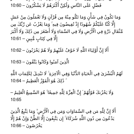
فَضْلٍ عَلَى النَّاسِ وَلَٰكِنَّ أَكْثَرَهُمْ لَا يَشْكُرُونَ – 10:60
وَمَا تَكُونُ فِي شَأْنٍ وَمَا تَتْلُو مِنْهُ مِن قُرْآنٍ وَلَا تَعْمَلُونَ مِنْ عَمَلٍ
إِلَّا كُنَّا عَلَيْكُمْ شُهُودًا إِذْ تُفِيضُونَ فِيهِ ۚ وَمَا يَعْزُبُ عَن رَّبِّكَ مِن
مِّثْقَالِ ذَرَّةٍ فِي الْأَرْضِ وَلَا فِي السَّمَاءِ وَلَا أَصْغَرَ مِن ذَٰلِكَ وَلَا أَكْبَرَ
إِلَّا فِي كِتَابٍ مُّبِينٍ – 10:61
أَلَا إِنَّ أَوْلِيَاءَ اللَّهِ لَا خَوْفٌ عَلَيْهِمْ وَلَا هُمْ يَحْزَنُونَ – 10:62
الَّذِينَ آمَنُوا وَكَانُوا يَتَّقُونَ – 10:63
لَهُمُ الْبُشْرَىٰ فِي الْحَيَاةِ الدُّنْيَا وَفِي الْآخِرَةِ ۚ لَا تَبْدِيلَ لِكَلِمَاتِ اللَّهِ
ۚ ذَٰلِكَ هُوَ الْفَوْزُ الْعَظِيمُ – 10:64
وَلَا يَحْزُنكَ قَوْلُهُمْ ۘ إِنَّ الْعِزَّةَ لِلَّهِ جَمِيعًا ۚ هُوَ السَّمِيعُ الْعَلِيمُ –
10:65
أَلَا إِنَّ لِلَّهِ مَن فِي السَّمَاوَاتِ وَمَن فِي الْأَرْضِ ۗ وَمَا يَتَّبِعُ الَّذِينَ
يَدْعُونَ مِن دُونِ اللَّهِ شُرَكَاءَ ۚ إِن يَتَّبِعُونَ إِلَّا الظَّنَّ وَإِنْ هُمْ إِلَّا
يَخْرُصُونَ – 10:66