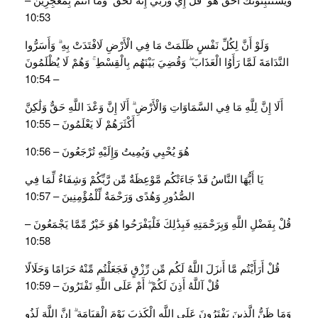
10:53
وَلَوْ أَنَّ لِكُلِّ نَفْسٍ ظَلَمَتْ مَا فِي الْأَرْضِ لَافْتَدَتْ بِهِ ۗ وَأَسَرُّوا
النَّدَامَةَ لَمَّا رَأَوُا الْعَذَابَ ۖ وَقُضِيَ بَيْنَهُم بِالْقِسْطِ ۚ وَهُمْ لَا يُظْلَمُونَ
– 10:54
أَلَا إِنَّ لِلَّهِ مَا فِي السَّمَاوَاتِ وَالْأَرْضِ ۗ أَلَا إِنَّ وَعْدَ اللَّهِ حَقٌّ وَلَٰكِنَّ
أَكْثَرَهُمْ لَا يَعْلَمُونَ – 10:55
هُوَ يُحْيِي وَيُمِيتُ وَإِلَيْهِ تُرْجَعُونَ – 10:56
يَا أَيُّهَا النَّاسُ قَدْ جَاءَتْكُم مَّوْعِظَةٌ مِّن رَّبِّكُمْ وَشِفَاءٌ لِّمَا فِي
الصُّدُورِ وَهُدًى وَرَحْمَةٌ لِّلْمُؤْمِنِينَ – 10:57
قُلْ بِفَضْلِ اللَّهِ وَبِرَحْمَتِهِ فَبِذَٰلِكَ فَلْيَفْرَحُوا هُوَ خَيْرٌ مِّمَّا يَجْمَعُونَ –
10:58
قُلْ أَرَأَيْتُم مَّا أَنزَلَ اللَّهُ لَكُم مِّن رِّزْقٍ فَجَعَلْتُم مِّنْهُ حَرَامًا وَحَلَالًا
قُلْ آللَّهُ أَذِنَ لَكُمْ ۖ أَمْ عَلَى اللَّهِ تَفْتَرُونَ – 10:59
وَمَا ظَنُّ الَّذِينَ يَفْتَرُونَ عَلَى اللَّهِ الْكَذِبَ يَوْمَ الْقِيَامَةِ ۗ إِنَّ اللَّهَ لَذُو