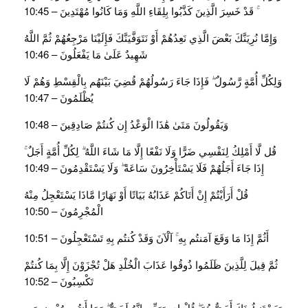
ۚ قَدْ خَسِرَ الَّذِينَ كَذَّبُوا بِلِقَاءِ اللَّهِ وَمَا كَانُوا مُهْتَدِينَ – 10:45
وَإِمَّا نُرِيَنَّكَ بَعْضَ الَّذِي نَعِدُهُمْ أَوْ نَتَوَفَّيَنَّكَ فَإِلَيْنَا مَرْجِعُهُمْ ثُمَّ اللَّهُ
شَهِيدٌ عَلَىٰ مَا يَفْعَلُونَ – 10:46
وَلِكُلِّ أُمَّةٍ رَّسُولٌ ۖ فَإِذَا جَاءَ رَسُولُهُمْ قُضِيَ بَيْنَهُم بِالْقِسْطِ وَهُمْ لَا
يُظْلَمُونَ – 10:47
وَيَقُولُونَ مَتَىٰ هَٰذَا الْوَعْدُ إِن كُنتُمْ صَادِقِينَ – 10:48
قُل لَّا أَمْلِكُ لِنَفْسِي ضَرًّا وَلَا نَفْعًا إِلَّا مَا شَاءَ اللَّهُ ۗ لِكُلِّ أُمَّةٍ أَجَلٌ ۚ
إِذَا جَاءَ أَجَلُهُمْ فَلَا يَسْتَأْخِرُونَ سَاعَةً ۖ وَلَا يَسْتَقْدِمُونَ – 10:49
قُلْ أَرَأَيْتُمْ إِنْ أَتَاكُمْ عَذَابُهُ بَيَاتًا أَوْ نَهَارًا مَّاذَا يَسْتَعْجِلُ مِنْهُ
الْمُجْرِمُونَ – 10:50
أَثُمَّ إِذَا مَا وَقَعَ آمَنتُم بِهِ ۚ آلْآنَ وَقَدْ كُنتُم بِهِ تَسْتَعْجِلُونَ – 10:51
ثُمَّ قِيلَ لِلَّذِينَ ظَلَمُوا ذُوقُوا عَذَابَ الْخُلْدِ هَلْ تُجْزَوْنَ إِلَّا بِمَا كُنتُمْ
تَكْسِبُونَ – 10:52
وَيَسْتَنبِئُونَكَ أَحَقٌّ هُوَ ۖ قُلْ إِي وَرَبِّي إِنَّهُ لَحَقٌّ ۖ وَمَا أَنتُم بِمُعْجِزِينَ –