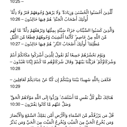
– 10:25
لِّلَّذِينَ أَحْسَنُوا الْحُسْنَىٰ وَزِيَادَةٌ ۖ وَلَا يَرْهَقُ وُجُوهَهُمْ قَتَرٌ وَلَا ذِلَّةٌ ۚ
أُولَٰئِكَ أَصْحَابُ الْجَنَّةِ ۖ هُمْ فِيهَا خَالِدُونَ – 10:26
وَالَّذِينَ كَسَبُوا السَّيِّئَاتِ جَزَاءُ سَيِّئَةٍ بِمِثْلِهَا وَتَرْهَقُهُمْ ذِلَّةٌ ۖ مَّا لَهُم
مِّنَ اللَّهِ مِنْ عَاصِمٍ ۖ كَأَنَّمَا أُغْشِيَتْ وُجُوهُهُمْ قِطَعًا مِّنَ اللَّيْلِ
مُظْلِمًا ۚ أُولَٰئِكَ أَصْحَابُ النَّارِ ۖ هُمْ فِيهَا خَالِدُونَ – 10:27
وَيَوْمَ نَحْشُرُهُمْ جَمِيعًا ثُمَّ نَقُولُ لِلَّذِينَ أَشْرَكُوا مَكَانَكُمْ أَنتُمْ
وَشُرَكَاؤُكُمْ ۚ فَزَيَّلْنَا بَيْنَهُمْ ۖ وَقَالَ شُرَكَاؤُهُم مَّا كُنتُمْ إِيَّانَا تَعْبُدُونَ –
10:28
فَكَفَىٰ بِاللَّهِ شَهِيدًا بَيْنَنَا وَبَيْنَكُمْ إِن كُنَّا عَنْ عِبَادَتِكُمْ لَغَافِلِينَ –
10:29
هُنَالِكَ تَبْلُو كُلُّ نَفْسٍ مَّا أَسْلَفَتْ ۚ وَرُدُّوا إِلَى اللَّهِ مَوْلَاهُمُ الْحَقِّ ۖ
وَضَلَّ عَنْهُم مَّا كَانُوا يَفْتَرُونَ – 10:30
قُلْ مَن يَرْزُقُكُم مِّنَ السَّمَاءِ وَالْأَرْضِ أَمَّن يَمْلِكُ السَّمْعَ وَالْأَبْصَارَ
وَمَن يُخْرِجُ الْحَيَّ مِنَ الْمَيِّتِ وَيُخْرِجُ الْمَيِّتَ مِنَ الْحَيِّ وَمَن يُدَبِّرُ