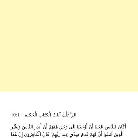
الر ۚ تِلْكَ آيَاتُ الْكِتَابِ الْحَكِيمِ – 10:1
أَكَانَ لِلنَّاسِ عَجَبًا أَنْ أَوْحَيْنَا إِلَىٰ رَجُلٍ مِّنْهُمْ أَنْ أَنذِرِ النَّاسَ وَبَشِّرِ
الَّذِينَ آمَنُوا أَنَّ لَهُمْ قَدَمَ صِدْقٍ عِندَ رَبِّهِمْ ۗ قَالَ الْكَافِرُونَ إِنَّ هَٰذَا