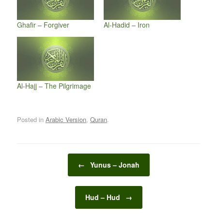
Ghafir – Forgiver
Al-Hadid – Iron
Al-Hajj – The Pilgrimage
Posted in
Arabic Version
,
Quran
.
Post navigation
←
Yunus – Jonah
Hud – Hud
→