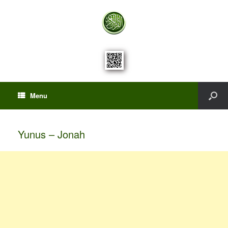
Menu
Yunus – Jonah