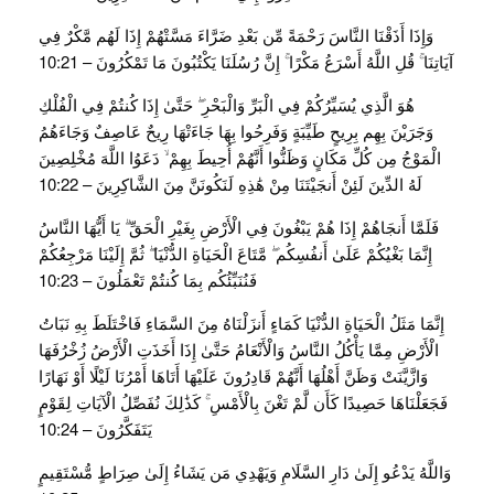
وَإِذَا أَذَقْنَا النَّاسَ رَحْمَةً مِّن بَعْدِ ضَرَّاءَ مَسَّتْهُمْ إِذَا لَهُم مَّكْرٌ فِي
آيَاتِنَا ۚ قُلِ اللَّهُ أَسْرَعُ مَكْرًا ۚ إِنَّ رُسُلَنَا يَكْتُبُونَ مَا تَمْكُرُونَ – 10:21
هُوَ الَّذِي يُسَيِّرُكُمْ فِي الْبَرِّ وَالْبَحْرِ ۖ حَتَّىٰ إِذَا كُنتُمْ فِي الْفُلْكِ
وَجَرَيْنَ بِهِم بِرِيحٍ طَيِّبَةٍ وَفَرِحُوا بِهَا جَاءَتْهَا رِيحٌ عَاصِفٌ وَجَاءَهُمُ
الْمَوْجُ مِن كُلِّ مَكَانٍ وَظَنُّوا أَنَّهُمْ أُحِيطَ بِهِمْ ۙ دَعَوُا اللَّهَ مُخْلِصِينَ
لَهُ الدِّينَ لَئِنْ أَنجَيْتَنَا مِنْ هَٰذِهِ لَنَكُونَنَّ مِنَ الشَّاكِرِينَ – 10:22
فَلَمَّا أَنجَاهُمْ إِذَا هُمْ يَبْغُونَ فِي الْأَرْضِ بِغَيْرِ الْحَقِّ ۗ يَا أَيُّهَا النَّاسُ
إِنَّمَا بَغْيُكُمْ عَلَىٰ أَنفُسِكُم ۖ مَّتَاعَ الْحَيَاةِ الدُّنْيَا ۖ ثُمَّ إِلَيْنَا مَرْجِعُكُمْ
فَنُنَبِّئُكُم بِمَا كُنتُمْ تَعْمَلُونَ – 10:23
إِنَّمَا مَثَلُ الْحَيَاةِ الدُّنْيَا كَمَاءٍ أَنزَلْنَاهُ مِنَ السَّمَاءِ فَاخْتَلَطَ بِهِ نَبَاتُ
الْأَرْضِ مِمَّا يَأْكُلُ النَّاسُ وَالْأَنْعَامُ حَتَّىٰ إِذَا أَخَذَتِ الْأَرْضُ زُخْرُفَهَا
وَازَّيَّنَتْ وَظَنَّ أَهْلُهَا أَنَّهُمْ قَادِرُونَ عَلَيْهَا أَتَاهَا أَمْرُنَا لَيْلًا أَوْ نَهَارًا
فَجَعَلْنَاهَا حَصِيدًا كَأَن لَّمْ تَغْنَ بِالْأَمْسِ ۚ كَذَٰلِكَ نُفَصِّلُ الْآيَاتِ لِقَوْمٍ
يَتَفَكَّرُونَ – 10:24
وَاللَّهُ يَدْعُو إِلَىٰ دَارِ السَّلَامِ وَيَهْدِي مَن يَشَاءُ إِلَىٰ صِرَاطٍ مُّسْتَقِيمٍ